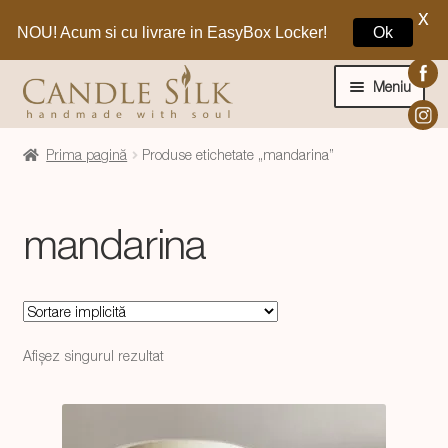
X
NOU! Acum si cu livrare in EasyBox Locker!
Ok
Sari
Sari
la
la
Meniu
navigare
conținut
Home
Prima pagină
Produse etichetate „mandarina”
Craciun 🎁
mandarina
Extinde
Lumanari si decoratiuni
meniul
copil
Extinde
Despre CandleSilk
meniul
Afișez singurul rezultat
copil
Cosul Meu