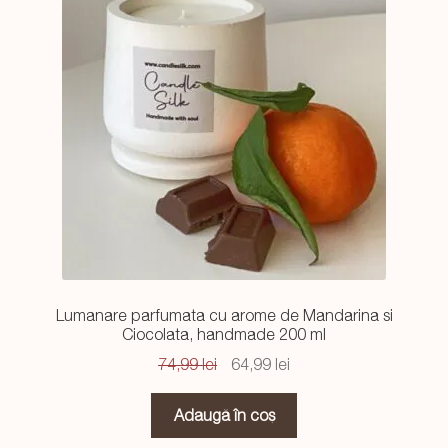
Lumanare parfumata cu arome de Mandarina si
Ciocolata, handmade 200 ml
Prețul
Prețul
74,99
lei
64,99
lei
inițial
curent
a
este:
Adaugă în coș
fost:
64,99 lei.