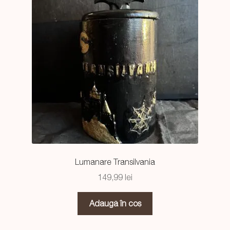
copil
Craciun 🎁
#StandWithUkraine
Halloween🎃
Valentine’s Day ❤️
Primavara🌷
Premium
Lumanare Transilvania
Cadoul Perfect
149,99
lei
Vaze
Adaugă în coș