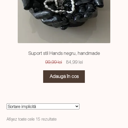
Suport stil Hands negru, handmade
Prețul
Prețul
99,99
lei
84,99
lei
inițial
curent
a
este:
Adaugă în coș
fost:
84,99 lei.
99,99 lei.
Afișez toate cele 15 rezultate