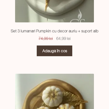
Set 3 lumanari Pumpkin cu decor auriu + suport alb
Prețul
Prețul
74,99
lei
64,99
lei
inițial
curent
a
este:
Adaugă în coș
fost:
64,99 lei.
74,99 lei.