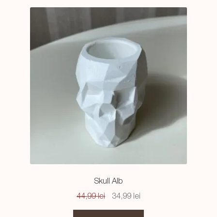
Skull Alb
Prețul
Prețul
44,99
lei
34,99
lei
inițial
curent