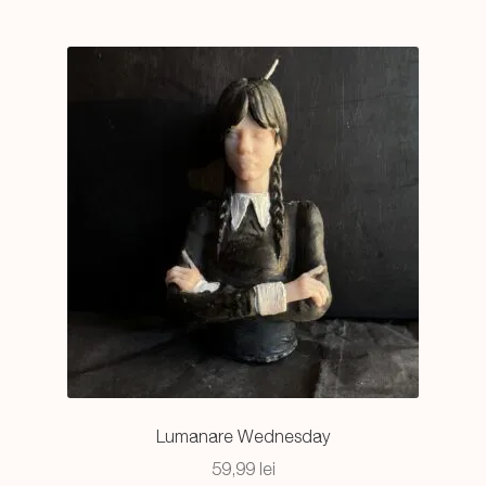
Statuete
Accesorii
Extinde
Despre CandleSilk
meniul
copil
Cosul Meu
Lumanare Wednesday
59,99
lei