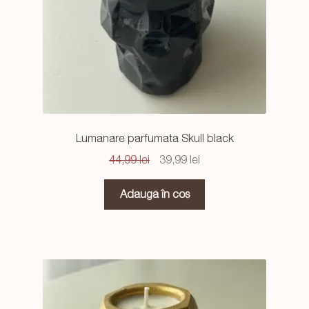
Lumanare parfumata Skull black
Prețul
Prețul
44,99
lei
39,99
lei
inițial
curent
a
este:
Adaugă în coș
fost:
39,99 lei.
44,99 lei.