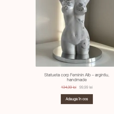
Statueta corp Feminin Alb – argintiu,
handmade
Prețul
Prețul
134,99
lei
99,99
lei
inițial
curent
a
este:
Adaugă în coș
fost:
99,99 lei.
134,99 lei.