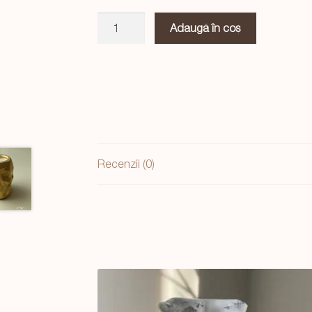
Cantitate
Adaugă în coș
Skull
Alb
Recenzii (0)