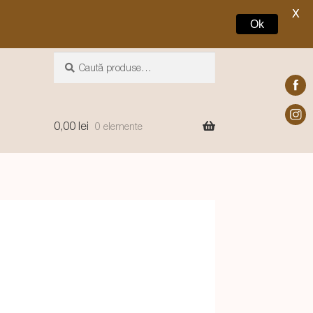
X
Ok
Caută
Caută
după:
0,00
lei
0 elemente