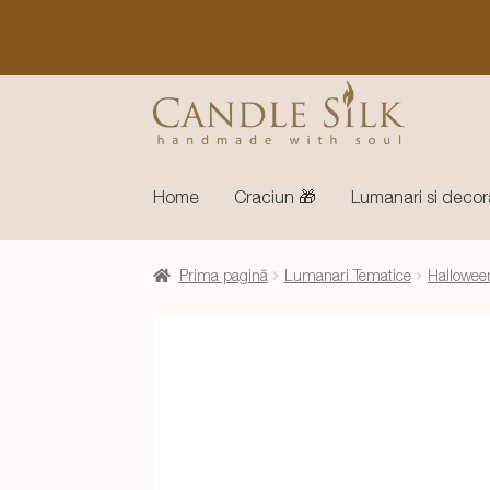
Sari
Sari
la
la
navigare
conținut
Home
Craciun 🎁
Lumanari si decor
Prima pagină
Lumanari Tematice
Hallowee