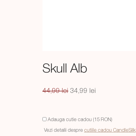
Skull Alb
Prețul
Prețul
44,99
lei
34,99
lei
inițial
curent
a
este:
Adauga cutie cadou (15 RON)
fost:
34,99 lei.
Vezi detalii despre
cutiile cadou CandleSilk
44,99 lei.