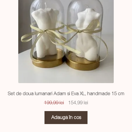
Set de doua lumanari Adam si Eva XL, handmade 15 cm
Prețul
Prețul
199,99
lei
154,99
lei
inițial
curent
a
este:
Adaugă în coș
fost:
154,99 lei.
199,99 lei.