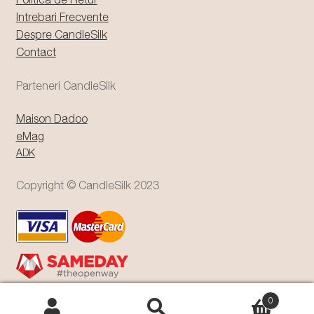
Intrebari Frecvente
Despre CandleSilk
Contact
Parteneri CandleSilk
Maison Dadoo
eMag
ADK
Copyright © CandleSilk 2023
0
Caută
Caută