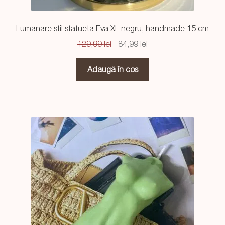
Lumanare stil statueta Eva XL negru, handmade 15 cm
Prețul
Prețul
129,99
lei
84,99
lei
inițial
curent
a
este:
Adaugă în coș
fost:
84,99 lei.
129,99 lei.