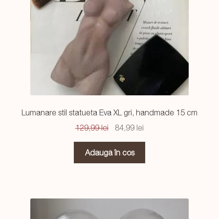
Lumanare stil statueta Eva XL gri, handmade 15 cm
Prețul
Prețul
129,99
lei
84,99
lei
inițial
curent
a
este:
Adaugă în coș
fost:
84,99 lei.
129,99 lei.