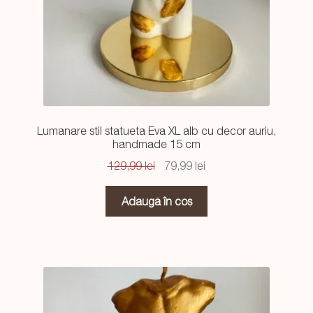
Lumanare stil statueta Eva XL alb cu decor auriu,
handmade 15 cm
Prețul
Prețul
129,99
lei
79,99
lei
inițial
curent
a
este:
Adaugă în coș
fost:
79,99 lei.
129,99 lei.