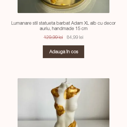
Lumanare stil statueta barbat Adam XL alb cu decor
auriu, handmade 15 cm
Prețul
Prețul
129,99
lei
84,99
lei
inițial
curent
a
este:
Adaugă în coș
fost:
84,99 lei.
129,99 lei.