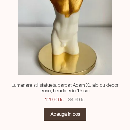
Lumanare stil statueta barbat Adam XL alb cu decor
auriu, handmade 15 cm
Prețul
Prețul
129,99
lei
84,99
lei
inițial
curent
a
este:
Adaugă în coș
fost:
84,99 lei.
129,99 lei.