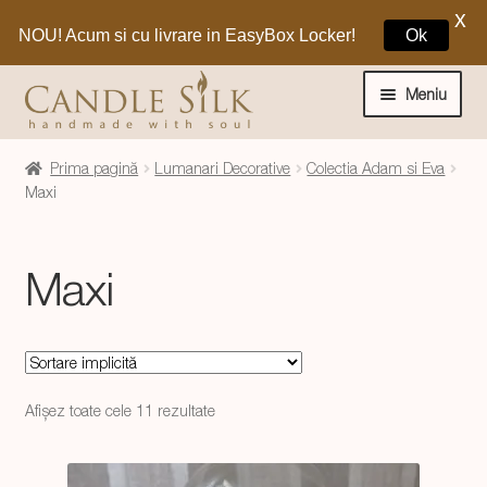
X
NOU! Acum si cu livrare in EasyBox Locker!
Ok
Sari
Sari
la
la
Meniu
navigare
conținut
Home
Prima pagină
Lumanari Decorative
Colectia Adam si Eva
Maxi
Craciun 🎁
Maxi
Extinde
Lumanari si decoratiuni
meniul
copil
Extinde
Lumanari Decorative
meniul
copil
Extinde
Colectia Adam si Eva
Afișez toate cele 11 rezultate
meniul
copil
Clasic