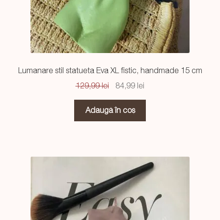
Lumanare stil statueta Eva XL fistic, handmade 15 cm
Prețul
Prețul
129,99
lei
84,99
lei
inițial
curent
a
este:
Adaugă în coș
fost:
84,99 lei.
129,99 lei.