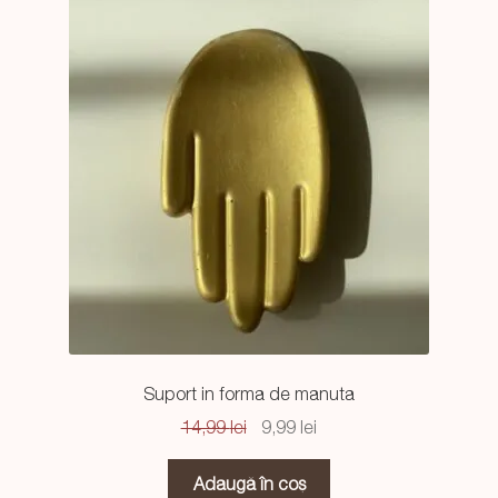
Suport in forma de manuta
Prețul
Prețul
14,99
lei
9,99
lei
inițial
curent
a
este:
Adaugă în coș