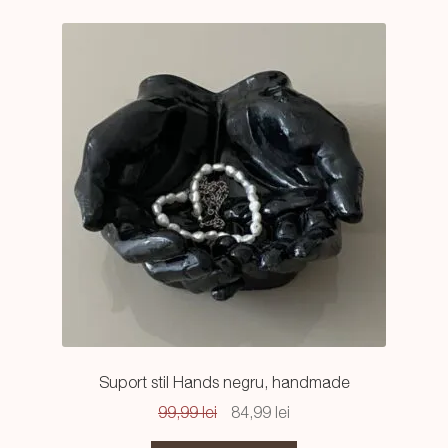
Suport stil Hands negru, handmade
Prețul
Prețul
99,99
lei
84,99
lei
inițial
curent