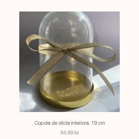
copil
Premium
Cadoul Perfect
Vaze
Statuete
Accesorii
Extinde
Despre CandleSilk
meniul
copil
Cosul Meu
Copola de sticla interiora, 19 cm
84,99
lei