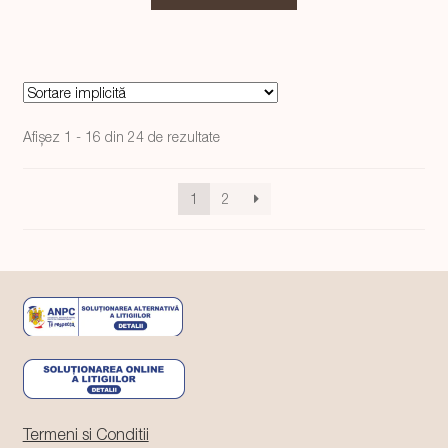
fost:
9,99 lei.
14,99 lei.
Afișez 1 - 16 din 24 de rezultate
1
2
Termeni si Conditii