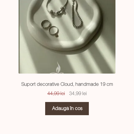
Suport decorative Cloud, handmade 19 cm
Prețul
Prețul
44,99
lei
34,99
lei
inițial
curent
a
este:
Adaugă în coș
fost:
34,99 lei.
44,99 lei.