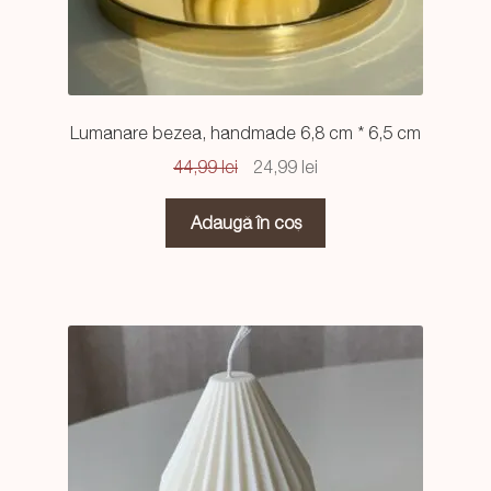
Lumanare bezea, handmade 6,8 cm * 6,5 cm
Prețul
Prețul
44,99
lei
24,99
lei
inițial
curent
a
este:
Adaugă în coș
fost:
24,99 lei.
44,99 lei.