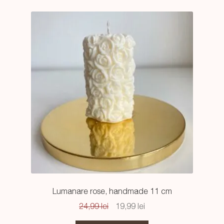
Lumanare rose, handmade 11 cm
Prețul
Prețul
24,99
lei
19,99
lei
inițial
curent