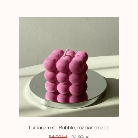
54,99 lei.
Lumanare stil Bubble, roz handmade
Prețul
Prețul
54,99
lei
34,99
lei