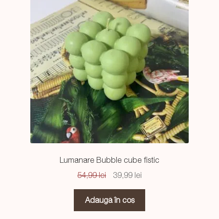
Lumanare Bubble cube fistic
Prețul
Prețul
54,99
lei
39,99
lei
inițial
curent
a
este:
Adaugă în coș
fost:
39,99 lei.