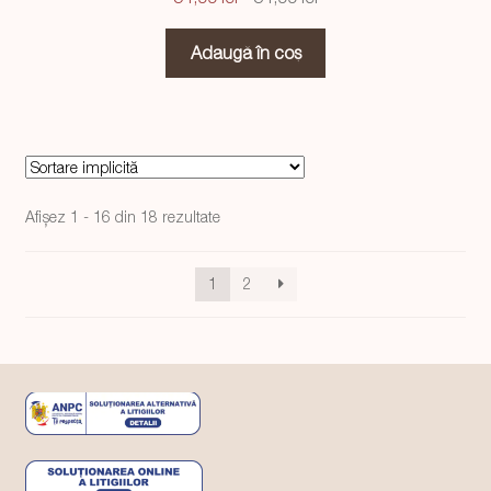
inițial
curent
a
este:
Adaugă în coș
fost:
34,99 lei.
54,99 lei.
Afișez 1 - 16 din 18 rezultate
1
2