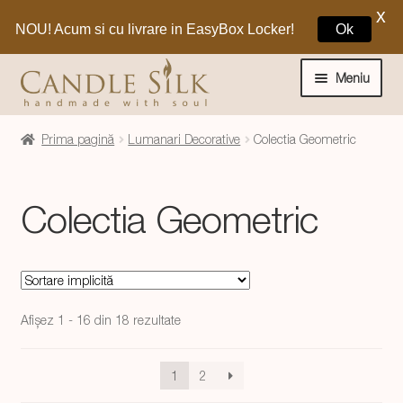
X
NOU! Acum si cu livrare in EasyBox Locker!
Ok
Sari
Sari
la
la
Meniu
navigare
conținut
Home
Prima pagină
Lumanari Decorative
Colectia Geometric
Craciun 🎁
Colectia Geometric
Extinde
Lumanari si decoratiuni
meniul
copil
Extinde
Lumanari Decorative
meniul
Afișez 1 - 16 din 18 rezultate
copil
Extinde
Colectia Adam si Eva
meniul
copil
1
2
Colectia Lips