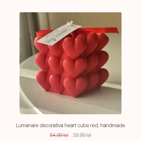
Lumanare decorativa heart cube red, handmade
Prețul
Prețul
54,99
lei
39,99
lei