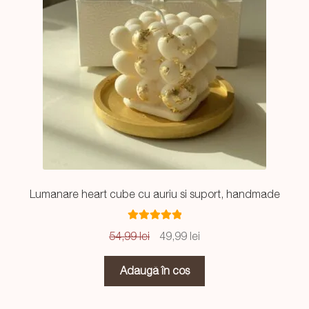
Lumanare heart cube cu auriu si suport, handmade
Evaluat la
Prețul
Prețul
54,99
lei
49,99
lei
5.00
din 5
inițial
curent
a
este:
Adaugă în coș
fost:
49,99 lei.
54,99 lei.