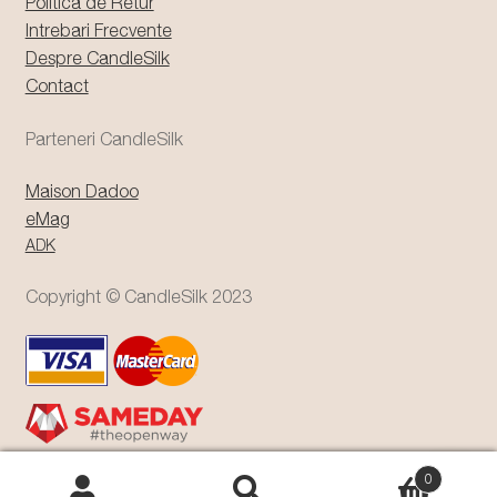
Politica de Retur
Intrebari Frecvente
Despre CandleSilk
Contact
Parteneri CandleSilk
Maison Dadoo
eMag
ADK
Copyright © CandleSilk 2023
0
Caută