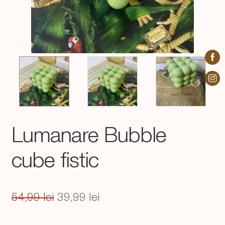
Lumanare Bubble
cube fistic
Prețul
Prețul
54,99
lei
39,99
lei
inițial
curent