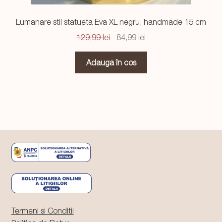
Lumanare stil statueta Eva XL negru, handmade 15 cm
Prețul
Prețul
129,99
lei
84,99
lei
inițial
curent
a
este:
Adaugă în coș
fost:
84,99 lei.
129,99 lei.
Termeni si Conditii