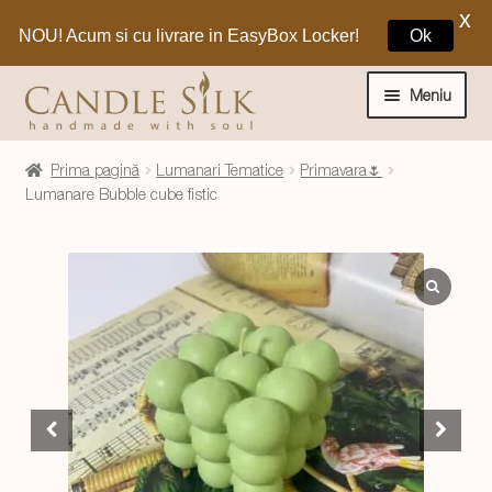
X
NOU! Acum si cu livrare in EasyBox Locker!
Ok
Sari
Sari
la
la
Meniu
navigare
conținut
Home
Prima pagină
Lumanari Tematice
Primavara🌷
Lumanare Bubble cube fistic
Craciun 🎁
Extinde
Lumanari si decoratiuni
meniul
copil
Extinde
Despre CandleSilk
meniul
copil
Cosul Meu