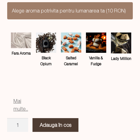
Alege aroma potrivita pentru lumanarea ta (10 RON)
Fara Aroma
Salted
Black
Vanilla &
Lady Million
Caramel
Opium
Fudge
Mai
multe..
Cantitate
Adaugă în coș
Lumanare
Bubble