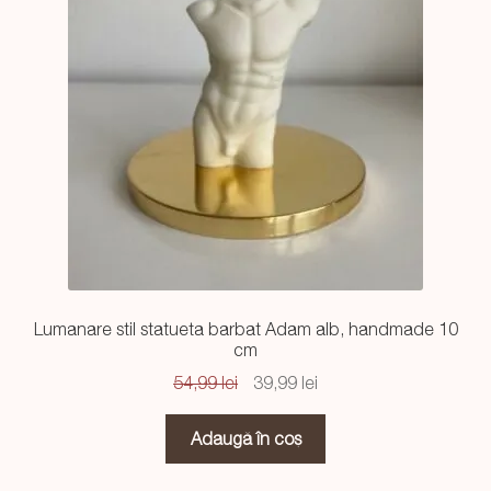
Lumanare stil statueta barbat Adam alb, handmade 10
cm
Prețul
Prețul
54,99
lei
39,99
lei
inițial
curent
a
este:
Adaugă în coș
fost:
39,99 lei.