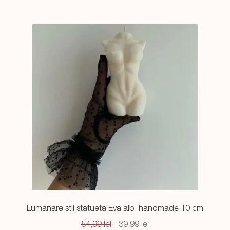
54,99 lei.
Lumanare stil statueta Eva alb, handmade 10 cm
Prețul
Prețul
54,99
lei
39,99
lei