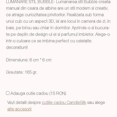
LUMANARE STIL BUBBLE- Lumanarea stil Bubble creata
a
este:
manual din ceara de albine are un stil modern si creativ,
fost:
39,99 lei.
ce atrage curiozitatea privitorilor. Realizata sub forma
unui cub cu un aspect 3D, isi are locul in camera de zi, in
54,99 lei.
baie, pe birou sau chiar in dormitor. Aprinde-o si bucura-
te pe deplin de design-ul ei si parfumul imbietor. Alege-o
intr-o culoare ce se imbina perfect cu celelalte
decoratiuni!
Dimensiune: 6 cm * 6 cm
Greutate: 165 gr.
Adauga cutie cadou (15 RON)
Vezi detalii despre
cutiile cadou CandleSilk
sau alege
alte accesorii