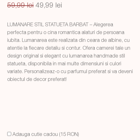
Prețul
Prețul
59,99
lei
49,99
lei
inițial
curent
LUMANARE STIL STATUETA BARBAT – Alegerea
a
este:
perfecta pentru o cina romantica alaturi de persoana
fost:
49,99 lei.
iubita. Lumanarea este realizata din ceara de albine, cu
atentie la fiecare detaliu si contur. Ofera camerei tale un
59,99 lei.
design original si elegant cu lumanarea handmade stil
statueta, disponibila in mai multe dimensiuni si culori
variate. Personalizeaz-o cu parfumul preferat si va deveni
obiectul de decor preferat!
Adauga cutie cadou (15 RON)