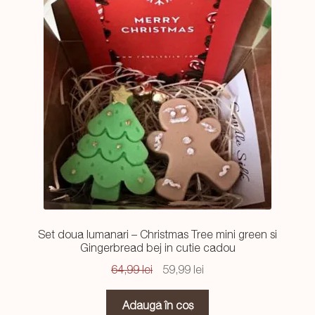
Set doua lumanari – Christmas Tree mini green si
Gingerbread bej in cutie cadou
Prețul
Prețul
64,99
lei
59,99
lei
inițial
curent
a
este:
Adaugă în coș