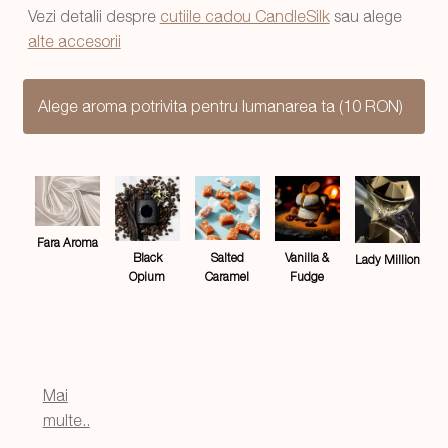
Vezi detalii despre
cutiile cadou CandleSilk
sau alege
alte accesorii
Alege aroma potrivita pentru lumanarea ta (10 RON)
Fara Aroma
Salted
Black
Vanilla &
Lady Million
Caramel
Opium
Fudge
Mai
multe..