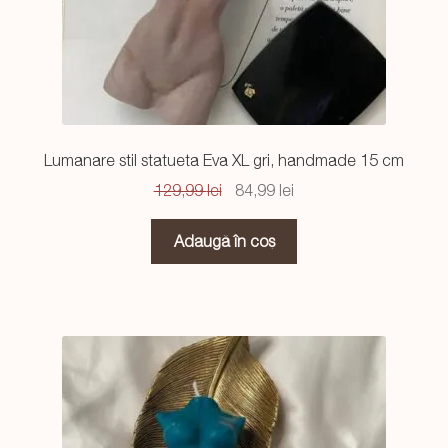
Lumanare stil statueta Eva XL gri, handmade 15 cm
Prețul
Prețul
129,99
lei
84,99
lei
inițial
curent
a
este:
Adaugă în coș
fost:
84,99 lei.
129,99 lei.