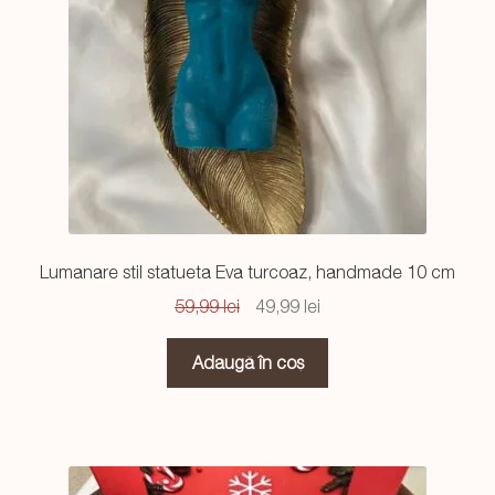
Lumanare stil statueta Eva turcoaz, handmade 10 cm
Prețul
Prețul
59,99
lei
49,99
lei
inițial
curent
a
este:
Adaugă în coș
fost:
49,99 lei.
59,99 lei.