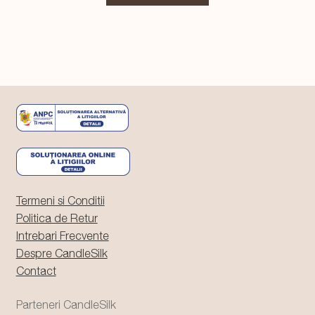
fost:
59,99 lei.
64,99 lei.
Termeni si Conditii
Politica de Retur
Intrebari Frecvente
Despre CandleSilk
Contact
Parteneri CandleSilk