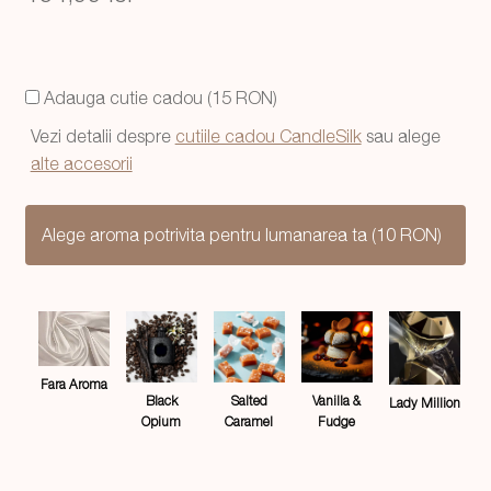
Adauga cutie cadou (15 RON)
Vezi detalii despre
cutiile cadou CandleSilk
sau alege
alte accesorii
Alege aroma potrivita pentru lumanarea ta (10 RON)
Fara Aroma
Salted
Black
Vanilla &
Lady Million
Caramel
Opium
Fudge