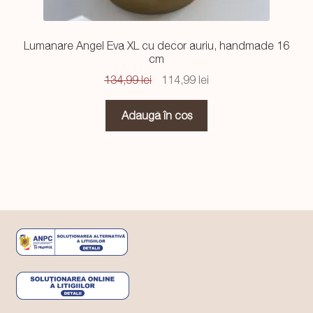
Lumanare Angel Eva XL cu decor auriu, handmade 16
cm
Prețul
Prețul
134,99
lei
114,99
lei
inițial
curent
a
este:
Adaugă în coș
fost:
114,99 lei.
134,99 lei.