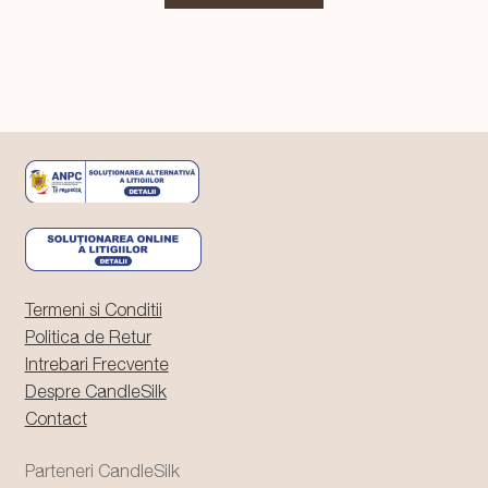
fost:
49,99 lei.
59,99 lei.
Termeni si Conditii
Politica de Retur
Intrebari Frecvente
Despre CandleSilk
Contact
Parteneri CandleSilk