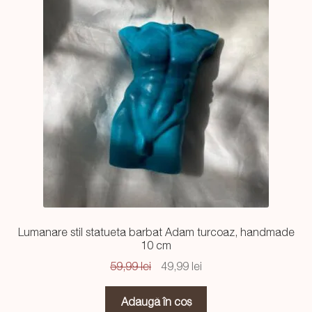
Lumanare stil statueta barbat Adam turcoaz, handmade
10 cm
Prețul
Prețul
59,99
lei
49,99
lei
inițial
curent
a
este:
Adaugă în coș