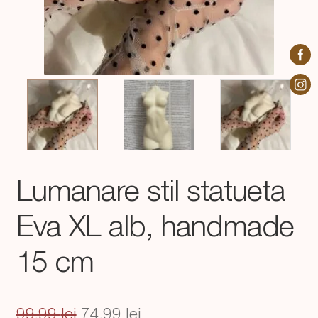
Lumanare stil statueta
Eva XL alb, handmade
15 cm
Prețul
Prețul
99,99
lei
74,99
lei