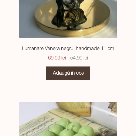
Lumanare Venera negru, handmade 11 cm
Prețul
Prețul
69,99
lei
54,99
lei
inițial
curent
a
este:
Adaugă în coș
fost:
54,99 lei.
69,99 lei.