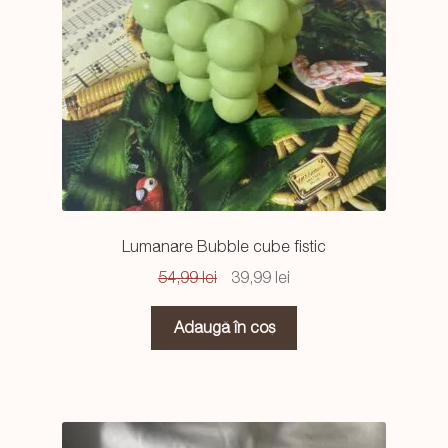
Lumanare Bubble cube fistic
Prețul
Prețul
54,99
lei
39,99
lei
inițial
curent
a
este:
Adaugă în coș
fost:
39,99 lei.
54,99 lei.