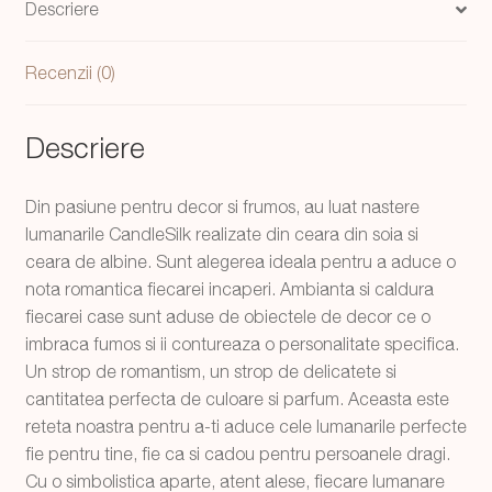
Descriere
handmade
15
Recenzii (0)
cm
Descriere
Din pasiune pentru decor si frumos, au luat nastere
lumanarile CandleSilk realizate din ceara din soia si
ceara de albine. Sunt alegerea ideala pentru a aduce o
nota romantica fiecarei incaperi. Ambianta si caldura
fiecarei case sunt aduse de obiectele de decor ce o
imbraca fumos si ii contureaza o personalitate specifica.
Un strop de romantism, un strop de delicatete si
cantitatea perfecta de culoare si parfum. Aceasta este
reteta noastra pentru a-ti aduce cele lumanarile perfecte
fie pentru tine, fie ca si cadou pentru persoanele dragi.
Cu o simbolistica aparte, atent alese, fiecare lumanare