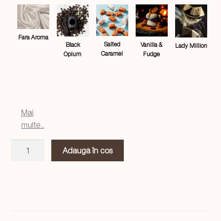
Fara Aroma
Salted
Black
Vanilla &
Lady Million
Caramel
Opium
Fudge
Mai
multe..
Cantitate
Adaugă în coș
Lumanare
stil
statueta
Eva
XL
alb,