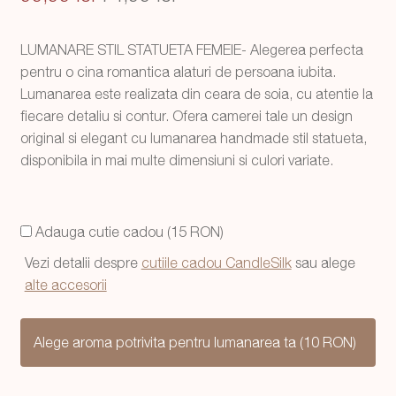
inițial
curent
LUMANARE STIL STATUETA FEMEIE- Alegerea perfecta
a
este:
pentru o cina romantica alaturi de persoana iubita.
fost:
74,99 lei.
Lumanarea este realizata din ceara de soia, cu atentie la
fiecare detaliu si contur. Ofera camerei tale un design
99,99 lei.
original si elegant cu lumanarea handmade stil statueta,
disponibila in mai multe dimensiuni si culori variate.
Adauga cutie cadou (15 RON)
Vezi detalii despre
cutiile cadou CandleSilk
sau alege
alte accesorii
Alege aroma potrivita pentru lumanarea ta (10 RON)