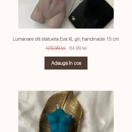
Lumanare stil statueta Eva XL gri, handmade 15 cm
Prețul
Prețul
129,99
lei
84,99
lei
inițial
curent
a
este:
Adaugă în coș
fost:
84,99 lei.
129,99 lei.