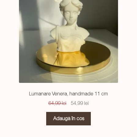
Lumanare Venera, handmade 11 cm
Prețul
Prețul
64,99
lei
54,99
lei
inițial
curent
a
este:
Adaugă în coș
fost:
54,99 lei.
64,99 lei.