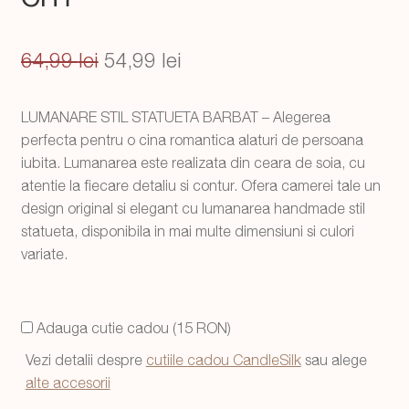
Prețul
Prețul
64,99
lei
54,99
lei
inițial
curent
LUMANARE STIL STATUETA BARBAT – Alegerea
a
este:
perfecta pentru o cina romantica alaturi de persoana
fost:
54,99 lei.
iubita. Lumanarea este realizata din ceara de soia, cu
atentie la fiecare detaliu si contur. Ofera camerei tale un
64,99 lei.
design original si elegant cu lumanarea handmade stil
statueta, disponibila in mai multe dimensiuni si culori
variate.
Adauga cutie cadou (15 RON)
Vezi detalii despre
cutiile cadou CandleSilk
sau alege
alte accesorii