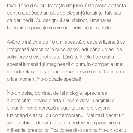
texturi fine și culori, trezește simțurile. Este piesa perfectă
pentru a adăuga un plus de eleganță locuinței tale sau
ca dar inedit. Cu design-ul său distinct, lumanarea
transmite o poveste și o viziune artistică inimitabile.
Având o înălțime de 10 cm, această creație artizanală se
integrează armonios în orice decor, aducând un aer de
sofisticare și distinctivitate. Lăsă-te învăluit de grația
acestei lumanări și imaginează-ți cum, în compania unei
melodii relaxante și a unui pahar de vin select, transformi
orice moment într-o ocazie specială.
Într-un peisaj dominat de tehnologie, aprecierea
autenticității devine o artă. Fiecare detaliu argintiu al
lumanării rememorează eleganța unei ere bygone,
fuzionând clasicul cu contemporanul. Mai mult decât un
simplu obiect decorativ, este manifestarea pasiunii și a
măiestriei creatorilor. Poziționează-o central într-un spațiu