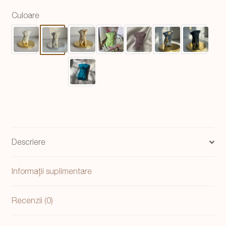
statueta
Culoare
barbat
Adam
alb-
argintiu,
handmade
10
cm
Descriere
Informații suplimentare
Recenzii (0)