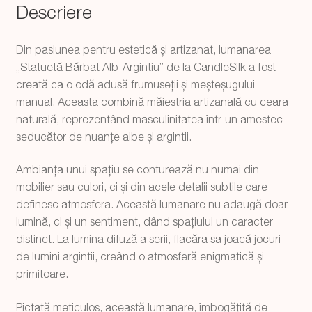
Descriere
Din pasiunea pentru estetică și artizanat, lumanarea
„Statuetă Bărbat Alb-Argintiu” de la CandleSilk a fost
creată ca o odă adusă frumuseții și meșteșugului
manual. Aceasta combină măiestria artizanală cu ceara
naturală, reprezentând masculinitatea într-un amestec
seducător de nuanțe albe și argintii.
Ambianța unui spațiu se conturează nu numai din
mobilier sau culori, ci și din acele detalii subtile care
definesc atmosfera. Această lumanare nu adaugă doar
lumină, ci și un sentiment, dând spațiului un caracter
distinct. La lumina difuză a serii, flacăra sa joacă jocuri
de lumini argintii, creând o atmosferă enigmatică și
primitoare.
Pictată meticulos, această lumanare, îmbogățită de