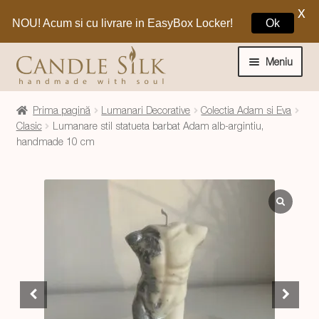
X
NOU! Acum si cu livrare in EasyBox Locker!
Ok
Sari
Sari
la
la
Meniu
navigare
conținut
Home
Prima pagină
Lumanari Decorative
Colectia Adam si Eva
Clasic
Lumanare stil statueta barbat Adam alb-argintiu,
handmade 10 cm
Craciun 🎁
Extinde
Lumanari si decoratiuni
meniul
copil
Extinde
Despre CandleSilk
meniul
copil
Cosul Meu