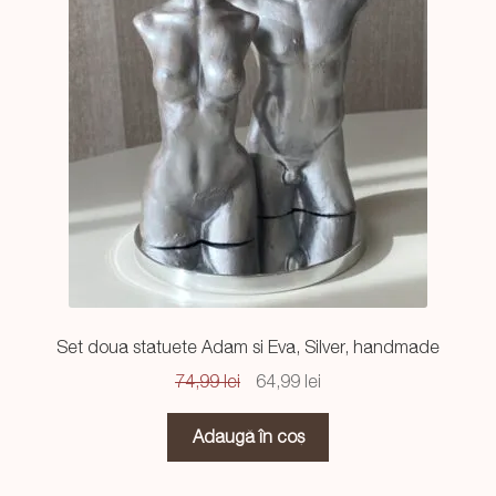
Set doua statuete Adam si Eva, Silver, handmade
Prețul
Prețul
74,99
lei
64,99
lei
inițial
curent
a
este:
Adaugă în coș
fost:
64,99 lei.
74,99 lei.