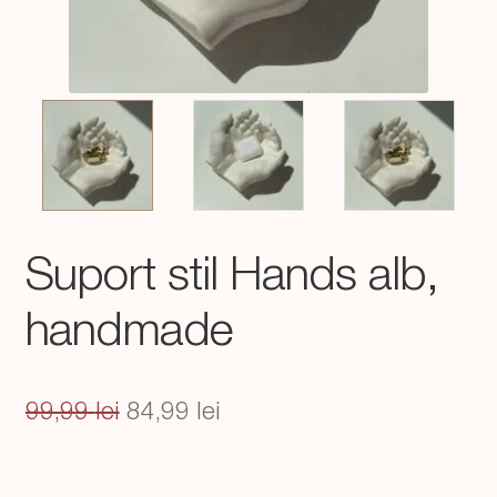
Suport stil Hands alb,
handmade
Prețul
Prețul
99,99
lei
84,99
lei
inițial
curent
a
este: