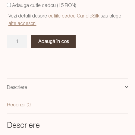
Adauga cutie cadou (15 RON)
fost:
84,99 lei.
Vezi detalii despre
cutiile cadou CandleSilk
sau alege
99,99 lei.
alte accesorii
Cantitate
Adaugă în coș
Suport
stil
Hands
alb,
handmade
Descriere
Recenzii (0)
Descriere