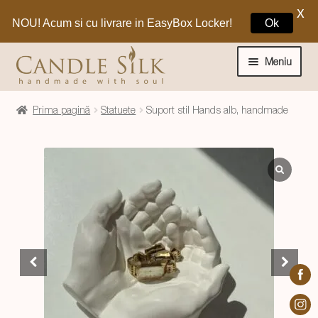
X
NOU! Acum si cu livrare in EasyBox Locker!
Ok
Sari
Sari
la
la
Meniu
navigare
conținut
Home
Prima pagină
Statuete
Suport stil Hands alb, handmade
Craciun 🎁
Extinde
Lumanari si decoratiuni
meniul
copil
Extinde
Despre CandleSilk
meniul
copil
Cosul Meu