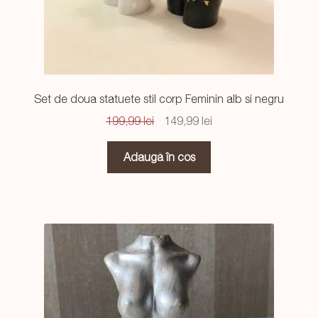
Set de doua statuete stil corp Feminin alb si negru
Prețul
Prețul
199,99
lei
149,99
lei
inițial
curent
a
este:
Adaugă în coș
fost:
149,99 lei.
199,99 lei.