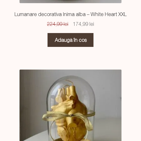
Lumanare decorativa Inima alba – White Heart XXL
Prețul
Prețul
224,99
lei
174,99
lei
inițial
curent
a
este:
Adaugă în coș
fost:
174,99 lei.
224,99 lei.