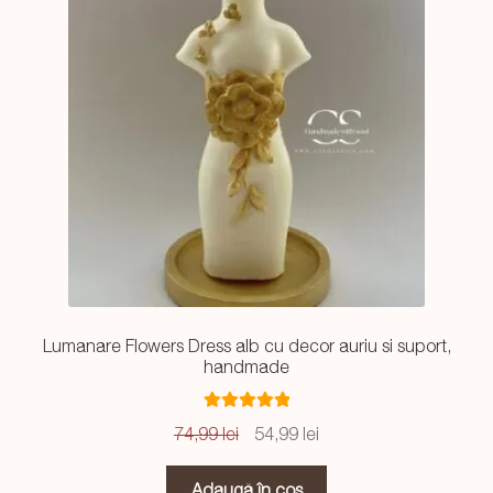
Lumanare Flowers Dress alb cu decor auriu si suport,
handmade
Evaluat la
Prețul
Prețul
74,99
lei
54,99
lei
5.00
din 5
inițial
curent
a
este:
Adaugă în coș