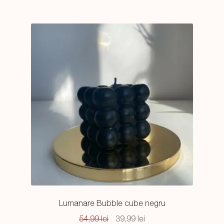
Lumanare Bubble cube negru
Prețul
Prețul
54,99
lei
39,99
lei