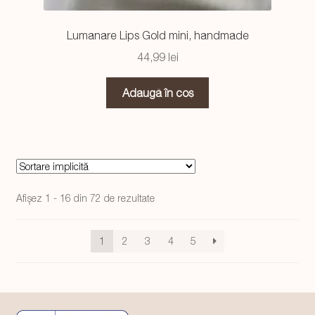
Lumanare Lips Gold mini, handmade
44,99
lei
Adaugă în coș
Afișez 1 - 16 din 72 de rezultate
1
2
3
4
5