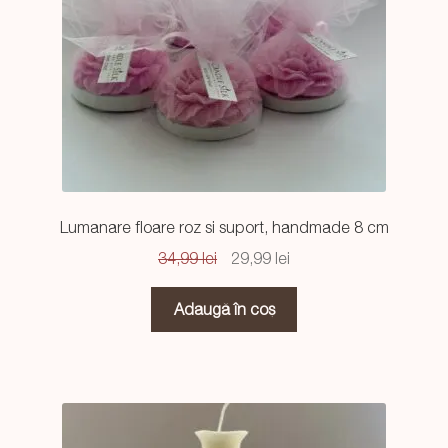
Lumanare floare roz si suport, handmade 8 cm
Prețul
Prețul
34,99
lei
29,99
lei
inițial
curent
a
este:
Adaugă în coș
fost:
29,99 lei.
34,99 lei.