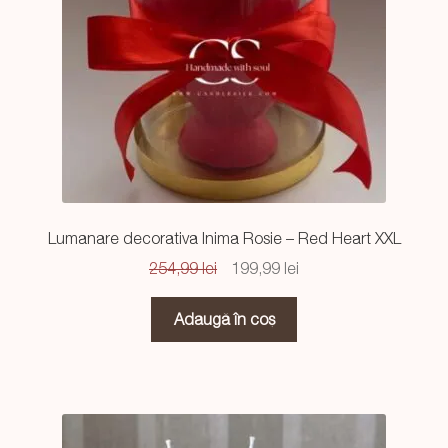
Lumanare decorativa Inima Rosie – Red Heart XXL
Prețul
Prețul
254,99
lei
199,99
lei
inițial
curent
a
este:
Adaugă în coș
fost:
199,99 lei.
254,99 lei.