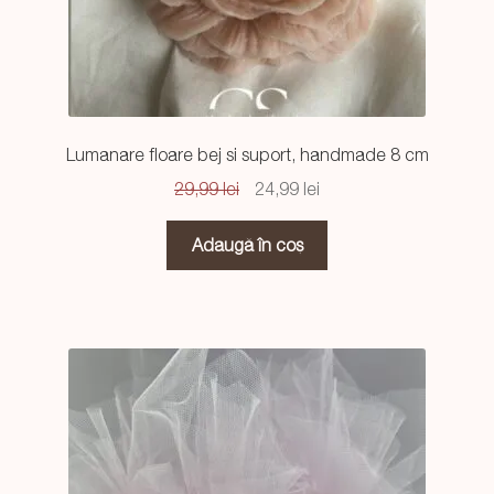
Lumanare floare bej si suport, handmade 8 cm
Prețul
Prețul
29,99
lei
24,99
lei
inițial
curent
a
este:
Adaugă în coș
fost:
24,99 lei.
29,99 lei.