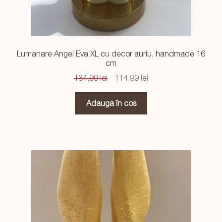
Lumanare Angel Eva XL cu decor auriu, handmade 16
cm
Prețul
Prețul
134,99
lei
114,99
lei
inițial
curent
a
este:
Adaugă în coș
fost:
114,99 lei.
134,99 lei.