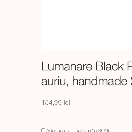
Lumanare Black R
auriu, handmade
154,99
lei
Adauga cutie cadou (15 RON)