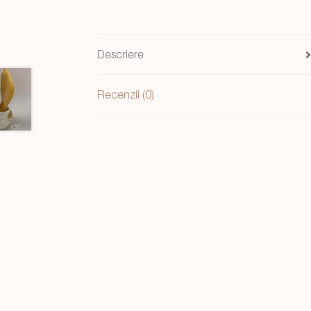
auriu,
handmade
23
Descriere
cm
Recenzii (0)