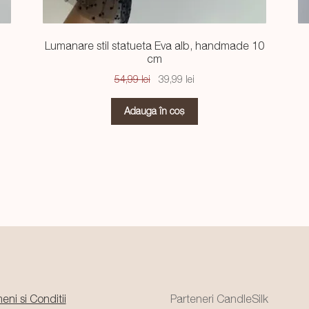
Lumanare stil statueta Eva alb, handmade 10
cm
Prețul
Prețul
54,99
lei
39,99
lei
inițial
curent
a
este:
Adaugă în coș
fost:
39,99 lei.
54,99 lei.
eni si Conditii
Parteneri CandleSilk