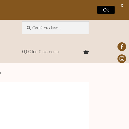
X
Ok
Caută
Caută
după:
0,00
lei
0 elemente
m