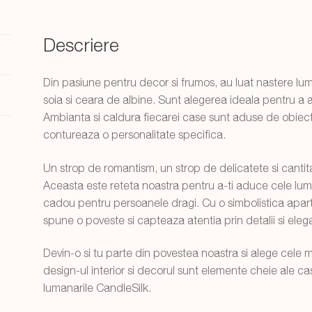
Descriere
Din pasiune pentru decor si frumos, au luat nastere lum
soia si ceara de albine. Sunt alegerea ideala pentru a 
Ambianta si caldura fiecarei case sunt aduse de obiect
contureaza o personalitate specifica.
Un strop de romantism, un strop de delicatete si canti
Aceasta este reteta noastra pentru a-ti aduce cele luman
cadou pentru persoanele dragi. Cu o simbolistica apart
spune o poveste si capteaza atentia prin detalii si eleg
Devin-o si tu parte din povestea noastra si alege cele
design-ul interior si decorul sunt elemente cheie ale case
lumanarile CandleSilk.