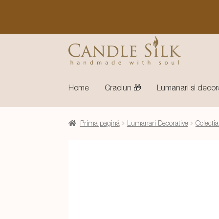
Sari
Sari
la
la
navigare
conținut
Home
Craciun 🎁
Lumanari si decor
Prima pagină
Lumanari Decorative
Colectia