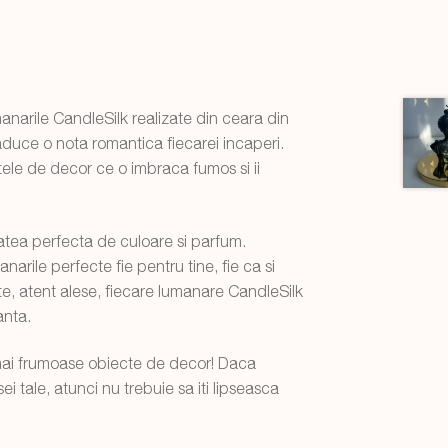
anarile CandleSilk realizate din ceara din
aduce o nota romantica fiecarei incaperi.
ele de decor ce o imbraca fumos si ii
tatea perfecta de culoare si parfum.
arile perfecte fie pentru tine, fie ca si
e, atent alese, fiecare lumanare CandleSilk
anta.
 mai frumoase obiecte de decor! Daca
i tale, atunci nu trebuie sa iti lipseasca