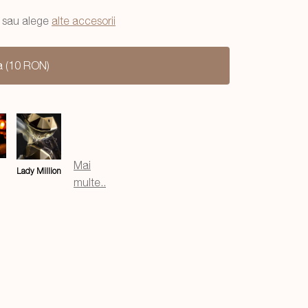
sau alege
alte accesorii
a (10 RON)
Mai
Lady Million
multe..