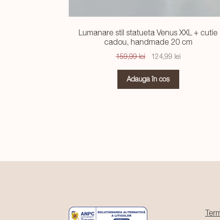
Lumanare stil statueta Venus XXL + cutie
cadou, handmade 20 cm
Prețul
Prețul
159,99
lei
124,99
lei
inițial
curent
a
este:
Adaugă în coș
fost:
124,99 lei.
159,99 lei.
Term