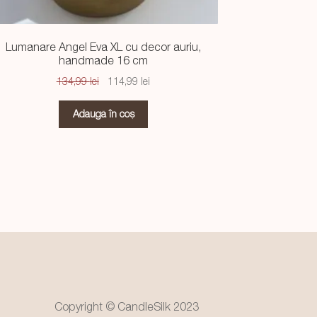
Lumanare Angel Eva XL cu decor auriu,
handmade 16 cm
Prețul
Prețul
134,99
lei
114,99
lei
inițial
curent
a
este:
Adaugă în coș
fost:
114,99 lei.
134,99 lei.
Copyright © CandleSilk 2023