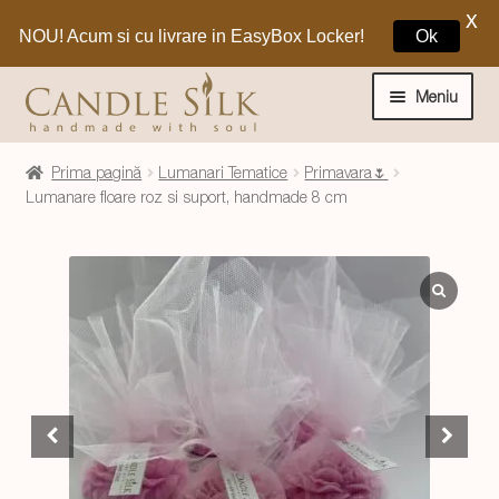
X
NOU! Acum si cu livrare in EasyBox Locker!
Ok
Sari
Sari
la
la
Meniu
navigare
conținut
Home
Prima pagină
Lumanari Tematice
Primavara🌷
Lumanare floare roz si suport, handmade 8 cm
Craciun 🎁
Extinde
Lumanari si decoratiuni
meniul
copil
Extinde
Despre CandleSilk
meniul
copil
Cosul Meu