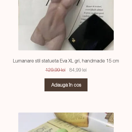
Lumanare stil statueta Eva XL gri, handmade 15 cm
Prețul
Prețul
129,99
lei
84,99
lei
inițial
curent
a
este:
Adaugă în coș
fost:
84,99 lei.
129,99 lei.