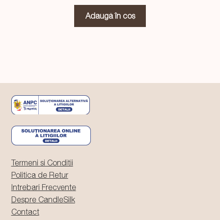
inițial
curent
a
este:
Adaugă în coș
fost:
59,99 lei.
64,99 lei.
Termeni si Conditii
Politica de Retur
Intrebari Frecvente
Despre CandleSilk
Contact