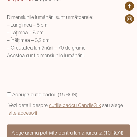
inițial
curent
Dimensiunile lumânării sunt următoarele:
a
este:
– Lungimea – 8 cm
fost:
29,99 lei.
– Lățimea – 8 cm
– Înălțimea – 3,2 cm
34,99 lei.
– Greutatea lumânării – 70 de grame
Acestea sunt dimensiunile lumânării.
Adauga cutie cadou (15 RON)
Vezi detalii despre
cutiile cadou CandleSilk
sau alege
alte accesorii
Alege aroma potrivita pentru lumanarea ta (10 RON)