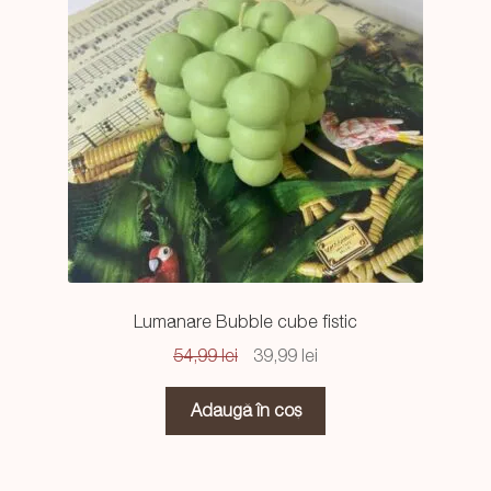
Lumanare Bubble cube fistic
Prețul
Prețul
54,99
lei
39,99
lei
inițial
curent
a
este:
Adaugă în coș
fost:
39,99 lei.
54,99 lei.