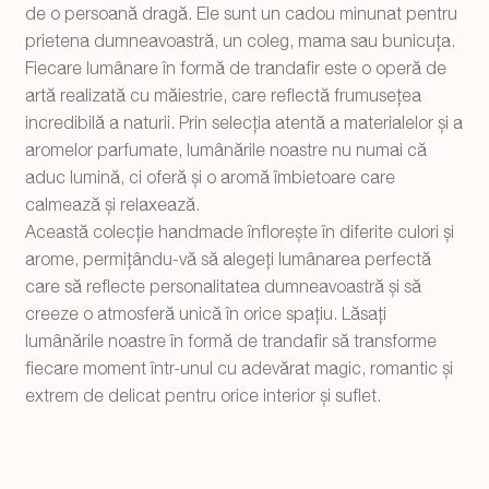
de o persoană dragă. Ele sunt un cadou minunat pentru
prietena dumneavoastră, un coleg, mama sau bunicuța.
Fiecare lumânare în formă de trandafir este o operă de
artă realizată cu măiestrie, care reflectă frumusețea
incredibilă a naturii. Prin selecția atentă a materialelor și a
aromelor parfumate, lumânările noastre nu numai că
aduc lumină, ci oferă și o aromă îmbietoare care
calmează și relaxează.
Această colecție handmade înflorește în diferite culori și
arome, permițându-vă să alegeți lumânarea perfectă
care să reflecte personalitatea dumneavoastră și să
creeze o atmosferă unică în orice spațiu. Lăsați
lumânările noastre în formă de trandafir să transforme
fiecare moment într-unul cu adevărat magic, romantic și
extrem de delicat pentru orice interior și suflet.