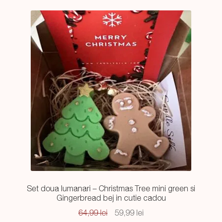
Set doua lumanari – Christmas Tree mini green si
Gingerbread bej in cutie cadou
Prețul
Prețul
64,99
lei
59,99
lei