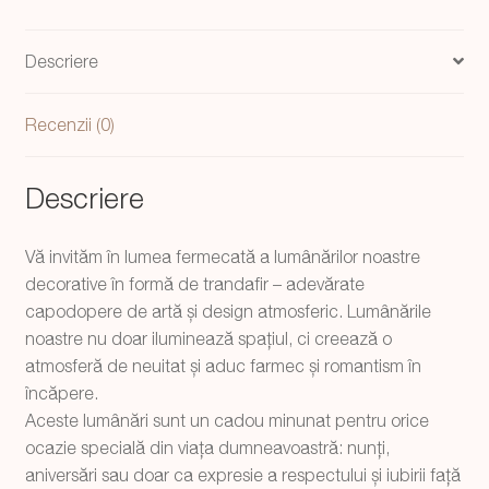
suport,
handmade
Descriere
8
cm
Recenzii (0)
Descriere
Vă invităm în lumea fermecată a lumânărilor noastre
decorative în formă de trandafir – adevărate
capodopere de artă și design atmosferic. Lumânările
noastre nu doar iluminează spațiul, ci creează o
atmosferă de neuitat și aduc farmec și romantism în
încăpere.
Aceste lumânări sunt un cadou minunat pentru orice
ocazie specială din viața dumneavoastră: nunți,
aniversări sau doar ca expresie a respectului și iubirii față