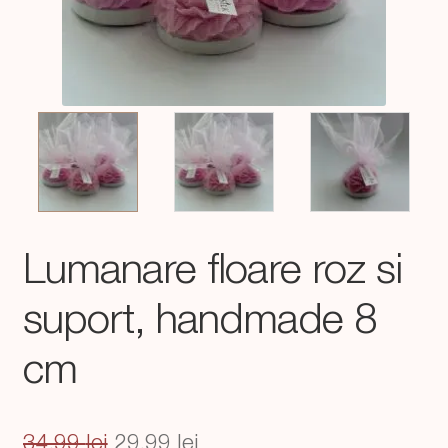
Lumanare floare roz si
suport, handmade 8
cm
Prețul
Prețul
34,99
lei
29,99
lei