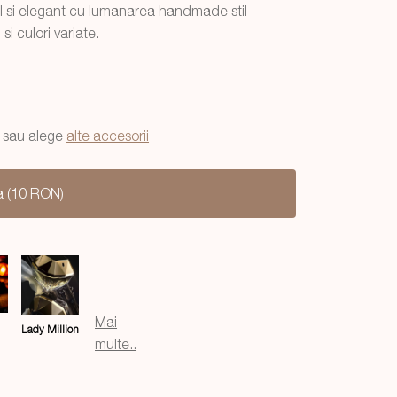
al si elegant cu lumanarea handmade stil
si culori variate.
sau alege
alte accesorii
a (10 RON)
Mai
Lady Million
multe..