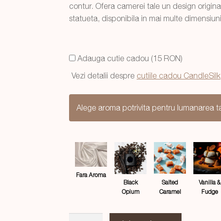
fost:
79,99 lei.
contur. Ofera camerei tale un design origin
statueta, disponibila in mai multe dimensiuni 
129,99 lei.
Adauga cutie cadou (15 RON)
Vezi detalii despre
cutiile cadou CandleSilk
Alege aroma potrivita pentru lumanarea t
Fara Aroma
Salted
Black
Vanilla &
Caramel
Opium
Fudge
Cantitate