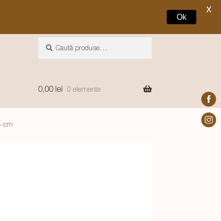
X
Ok
Caută
Caută
după:
0,00
lei
0 elemente
15 cm