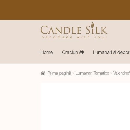
Sari
Sari
la
la
navigare
conținut
Home
Craciun 🎁
Lumanari si decor
Prima pagină
Lumanari Tematice
Valentine