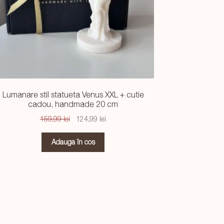
Lumanare stil statueta Venus XXL + cutie
cadou, handmade 20 cm
Prețul
Prețul
159,99
lei
124,99
lei
inițial
curent
a
este:
Adaugă în coș
fost:
124,99 lei.
159,99 lei.