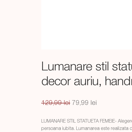
Lumanare stil sta
decor auriu, ha
Prețul
Prețul
129,99
lei
79,99
lei
inițial
curent
LUMANARE STIL STATUETA FEMEIE- Alegerea 
a
este:
persoana iubita. Lumanarea este realizata din