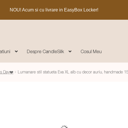
NOU! Acum si cu livrare in EasyBox Locker!
atiuni
Despre CandleSilk
Cosul Meu
's Day❤️
Lumanare stil statueta Eva XL alb cu decor auriu, handmade 