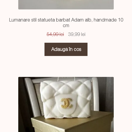
Lumanare stil statueta barbat Adam alb, handmade 10
cm
Prețul
Prețul
54,99
lei
39,99
lei
inițial
curent
a
este:
Adaugă în coș
fost:
39,99 lei.
54,99 lei.