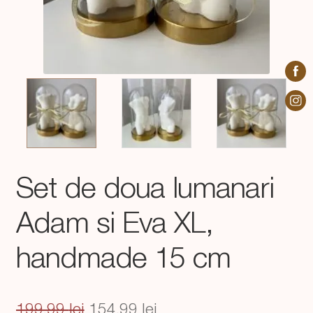
Set de doua lumanari
Adam si Eva XL,
handmade 15 cm
Prețul
Prețul
199,99
lei
154,99
lei