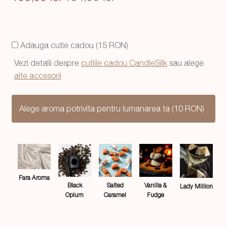
inițial
curent
a
este:
Adauga cutie cadou (15 RON)
fost:
154,99 lei.
Vezi detalii despre
cutiile cadou CandleSilk
sau alege
199,99 lei.
alte accesorii
Alege aroma potrivita pentru lumanarea ta (10 RON)
Fara Aroma
Salted
Black
Vanilla &
Lady Million
Caramel
Opium
Fudge