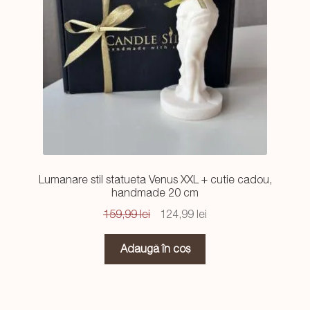
Lumanare stil statueta Venus XXL + cutie cadou,
handmade 20 cm
Prețul
Prețul
159,99
lei
124,99
lei
inițial
curent
a
este:
Adaugă în coș
fost:
124,99 lei.
159,99 lei.