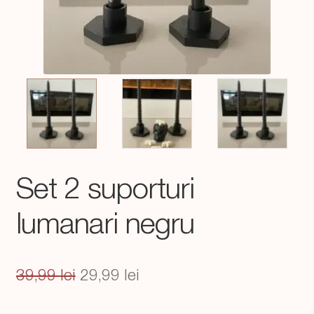
Set 2 suporturi
lumanari negru
Prețul
Prețul
39,99
lei
29,99
lei
inițial
curent