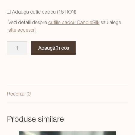
a
este:
Adauga cutie cadou (15 RON)
fost:
29,99 lei.
Vezi detalii despre
cutiile cadou CandleSilk
sau alege
39,99 lei.
alte accesorii
Cantitate
Adaugă în coș
Set
2
suporturi
lumanari
negru
Recenzii (0)
Produse similare