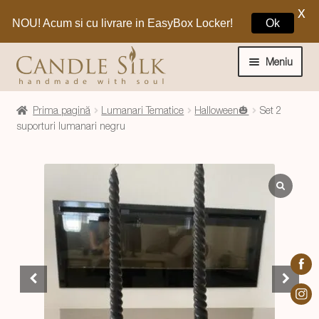
X
NOU! Acum si cu livrare in EasyBox Locker!
Ok
Sari
Sari
la
la
Meniu
navigare
conținut
Home
Prima pagină
Lumanari Tematice
Halloween🎃
Set 2
suporturi lumanari negru
Craciun 🎁
Extinde
Lumanari si decoratiuni
meniul
copil
Extinde
Despre CandleSilk
meniul
copil
Cosul Meu