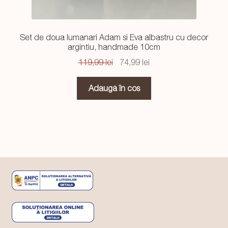
Set de doua lumanari Adam si Eva albastru cu decor
argintiu, handmade 10cm
Prețul
Prețul
119,99
lei
74,99
lei
inițial
curent
a
este:
Adaugă în coș
fost:
74,99 lei.
119,99 lei.