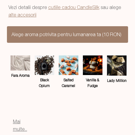
Vezi detalii despre
cutiile cadou CandleSilk
sau alege
alte accesorii
Alege aroma potrivita pentru lumanarea ta (10 RON)
Fara Aroma
Salted
Black
Vanilla &
Lady Million
Caramel
Opium
Fudge
Mai
multe..