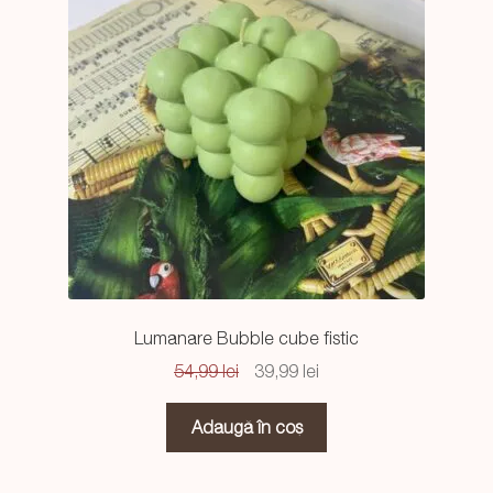
Lumanare Bubble cube fistic
Prețul
Prețul
54,99
lei
39,99
lei
inițial
curent
a
este:
Adaugă în coș
fost:
39,99 lei.
54,99 lei.