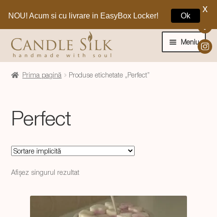
X
NOU! Acum si cu livrare in EasyBox Locker!
Ok
Sari
Sari
la
la
Meniu
navigare
conținut
Home
Prima pagină
Produse etichetate „Perfect”
Craciun 🎁
Perfect
Extinde
Lumanari si decoratiuni
meniul
copil
Extinde
Despre CandleSilk
meniul
Afișez singurul rezultat
copil
Cosul Meu