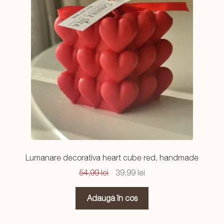
Lumanare decorativa heart cube red, handmade
Prețul
Prețul
54,99
lei
39,99
lei
inițial
curent
a
este:
Adaugă în coș
fost:
39,99 lei.
54,99 lei.