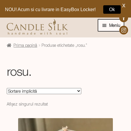
X
NOU! Acum si cu livrare in EasyBox Locker!
Ok
Sari
Sari
la
la
Meniu
navigare
conținut
Home
Prima pagină
Produse etichetate „rosu.”
Craciun 🎁
rosu.
Extinde
Lumanari si decoratiuni
meniul
copil
Extinde
Despre CandleSilk
meniul
Afișez singurul rezultat
copil
Cosul Meu