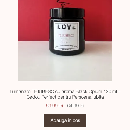
Lumanare TE IUBESC cu aroma Black Opium 120 ml –
Cadou Perfect pentru Persoana iubita
Prețul
Prețul
69,99
lei
64,99
lei
inițial
curent
a
este:
Adaugă în coș
fost:
64,99 lei.