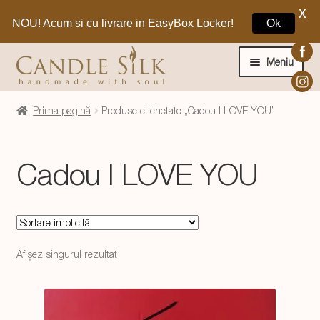
X
NOU! Acum si cu livrare in EasyBox Locker!
Ok
Sari
Sari
la
la
Meniu
navigare
conținut
Home
Prima pagină
Produse etichetate „Cadou I LOVE YOU”
Craciun 🎁
Cadou I LOVE YOU
Extinde
Lumanari si decoratiuni
meniul
copil
Extinde
Despre CandleSilk
meniul
Afișez singurul rezultat
copil
Cosul Meu