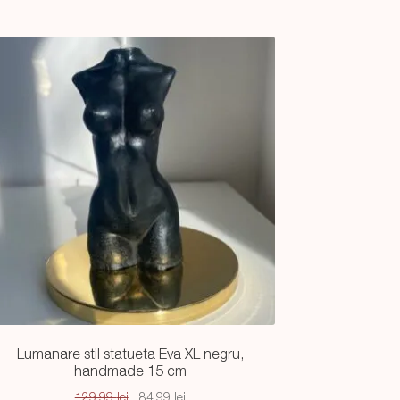
Lumanare stil statueta Eva XL negru,
handmade 15 cm
Prețul
Prețul
129,99
lei
84,99
lei