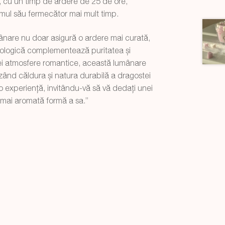
, cu un timp de ardere de 25 de ore,
mul său fermecător mai mult timp.
ânare nu doar asigură o ardere mai curată,
ecologică complementează puritatea și
unei atmosfere romantice, această lumânare
izând căldura și natura durabilă a dragostei
o experiență, invitându-vă să vă dedați unei
a mai aromată formă a sa.”