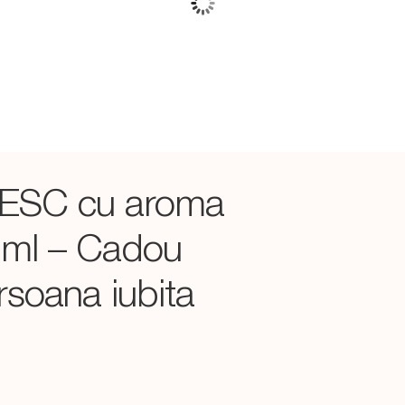
BESC cu aroma
 ml – Cadou
rsoana iubita