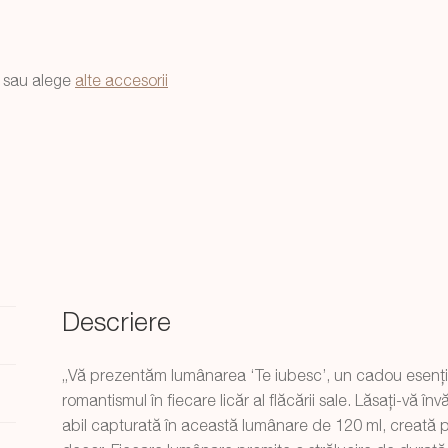
sau alege
alte accesorii
Descriere
„Vă prezentăm lumânarea ‘Te iubesc’, un cadou esențial
romantismul în fiecare licăr al flăcării sale. Lăsați-vă î
abil capturată în această lumânare de 120 ml, creată p