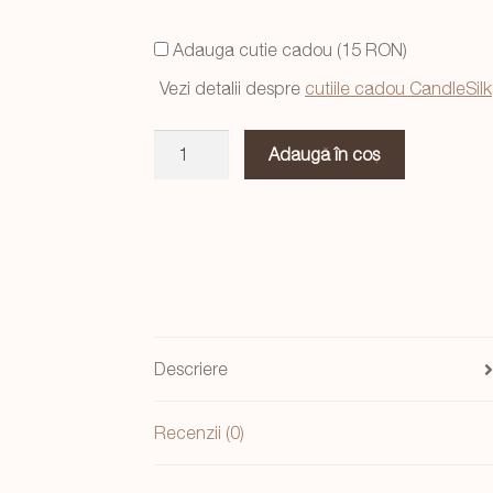
a
este:
Adauga cutie cadou (15 RON)
fost:
64,99 lei.
Vezi detalii despre
cutiile cadou CandleSilk
69,99 lei.
Cantitate
Adaugă în coș
Lumanare
TE
IUBESC
cu
aroma
Black
Opium
120
Descriere
ml
-
Recenzii (0)
Cadou
Perfect