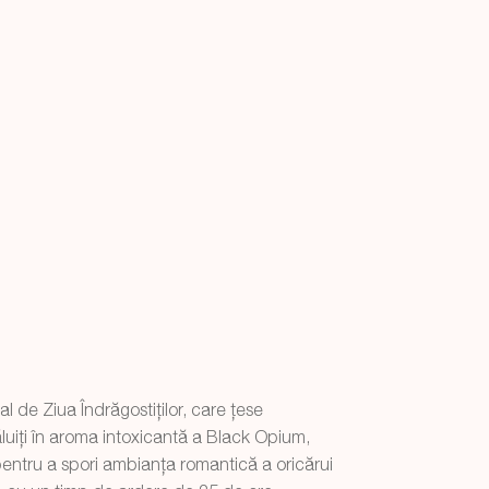
 de Ziua Îndrăgostiților, care țese
nvăluiți în aroma intoxicantă a Black Opium,
entru a spori ambianța romantică a oricărui