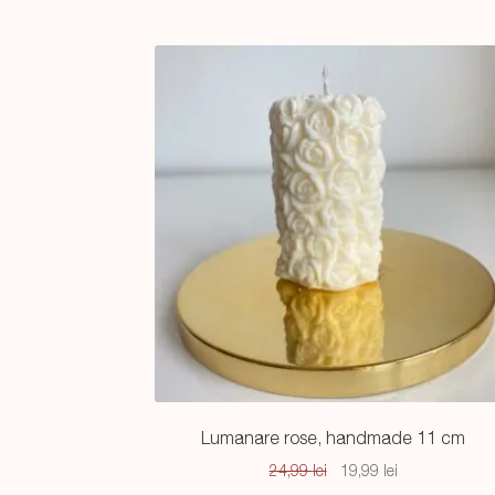
Lumanare rose, handmade 11 cm
Prețul
Prețul
24,99
lei
19,99
lei
inițial
curent