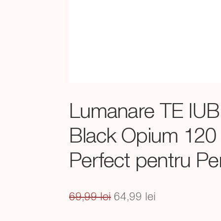
Lumanare TE IU
Black Opium 120
Perfect pentru Pe
Prețul
Prețul
69,99
lei
64,99
lei
inițial
curent