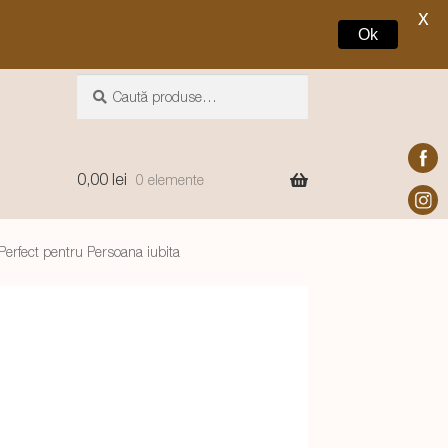
X
Ok
Caută
Caută
după:
0,00
lei
0 elemente
rfect pentru Persoana iubita