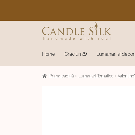
Sari
Sari
la
la
navigare
conținut
Home
Craciun 🎁
Lumanari si decor
Prima pagină
Lumanari Tematice
Valentine