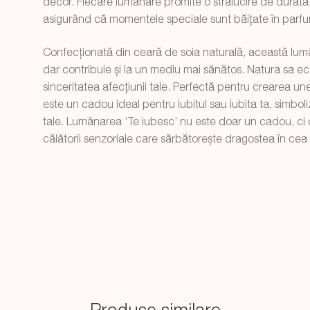
decor. Fiecare lumânare promite o strălucire de durată
asigurând că momentele speciale sunt băițate în parfu
Confecționată din ceară de soia naturală, această lum
dar contribuie și la un mediu mai sănătos. Natura sa 
sinceritatea afecțiunii tale. Perfectă pentru crearea 
este un cadou ideal pentru iubitul sau iubita ta, simbol
tale. Lumânarea ‘Te iubesc’ nu este doar un cadou, ci 
călătorii senzoriale care sărbătorește dragostea în ce
Produse similare