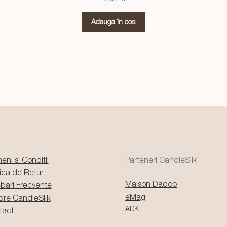
Adaugă în coș
eni si Conditii
Parteneri CandleSilk
tica de Retur
Maison Dadoo
ebari Frecvente
eMag
pre CandleSilk
ADK
tact