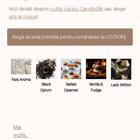
fost:
84,99 lei.
Vezi detalii despre
cutiile cadou CandleSilk
sau alege
99,99 lei.
alte accesorii
Alege aroma potrivita pentru lumanarea ta (10 RON)
Fara Aroma
Salted
Black
Vanilla &
Lady Million
Caramel
Opium
Fudge
Mai
multe..