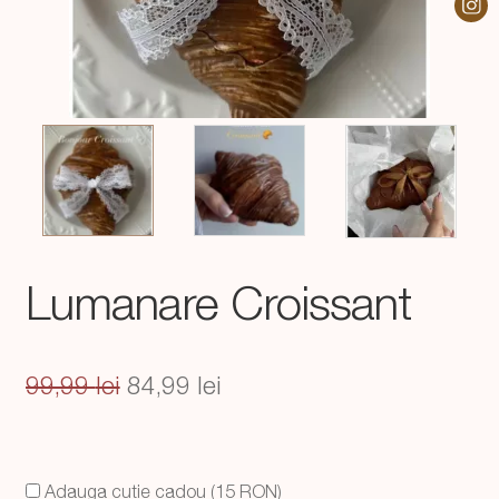
Lumanare Croissant
Prețul
Prețul
99,99
lei
84,99
lei
inițial
curent
a
este:
Adauga cutie cadou (15 RON)