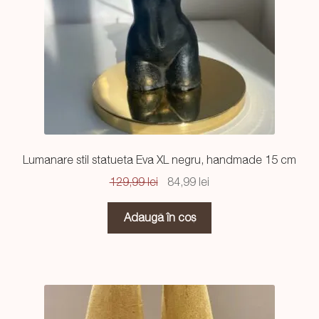
Lumanare stil statueta Eva XL negru, handmade 15 cm
Prețul
Prețul
129,99
lei
84,99
lei
inițial
curent
a
este:
Adaugă în coș
fost:
84,99 lei.
129,99 lei.