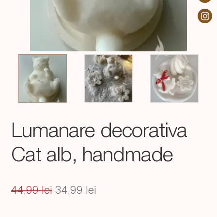
Lumanare decorativa
Cat alb, handmade
Prețul
Prețul
44,99
lei
34,99
lei
inițial
curent