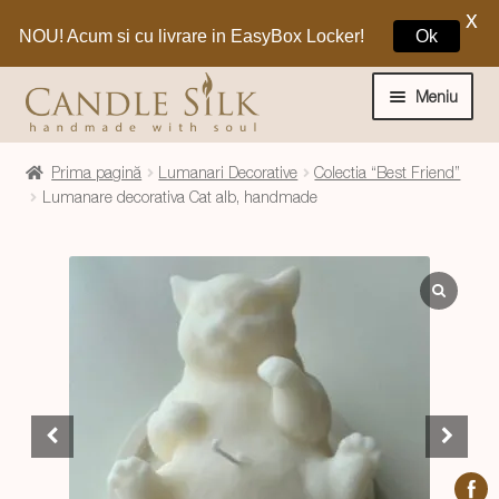
X
NOU! Acum si cu livrare in EasyBox Locker!
Ok
Sari
Sari
la
la
Meniu
navigare
conținut
Home
Prima pagină
Lumanari Decorative
Colectia “Best Friend”
Lumanare decorativa Cat alb, handmade
Craciun 🎁
Extinde
Lumanari si decoratiuni
meniul
copil
Extinde
Despre CandleSilk
meniul
copil
Cosul Meu