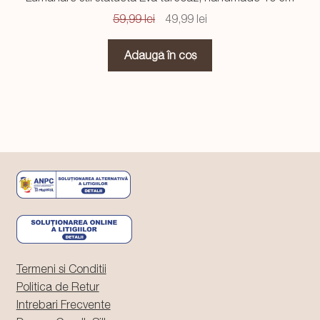
Prețul
Prețul
59,99
lei
49,99
lei
inițial
curent
a
este:
Adaugă în coș
fost:
49,99 lei.
59,99 lei.
Termeni si Conditii
Politica de Retur
Intrebari Frecvente