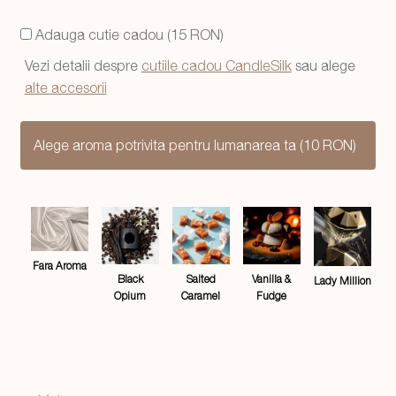
a
este:
Adauga cutie cadou (15 RON)
fost:
34,99 lei.
Vezi detalii despre
cutiile cadou CandleSilk
sau alege
44,99 lei.
alte accesorii
Alege aroma potrivita pentru lumanarea ta (10 RON)
Fara Aroma
Salted
Black
Vanilla &
Lady Million
Caramel
Opium
Fudge