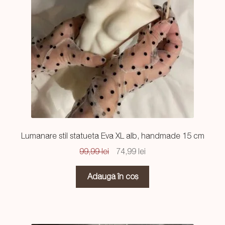
Lumanare stil statueta Eva XL alb, handmade 15 cm
Prețul
Prețul
99,99
lei
74,99
lei
inițial
curent
a
este:
Adaugă în coș
fost:
74,99 lei.
99,99 lei.