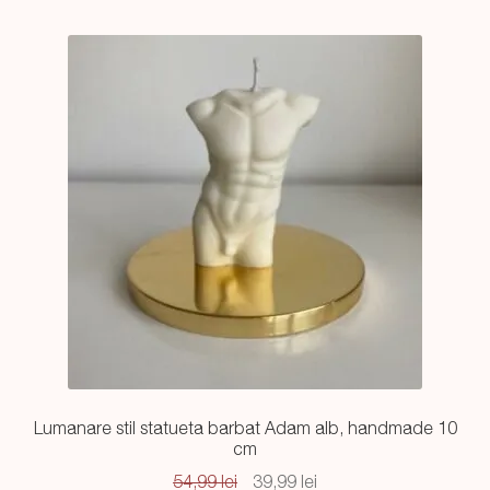
Lumanare stil statueta barbat Adam alb, handmade 10
cm
Prețul
Prețul
54,99
lei
39,99
lei