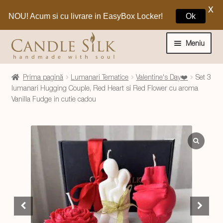
X
NOU! Acum si cu livrare in EasyBox Locker!
Ok
Sari
Sari
la
la
Meniu
navigare
conținut
Home
Prima pagină
Lumanari Tematice
Valentine's Day❤️
Set 3
lumanari Hugging Couple, Red Heart si Red Flower cu aroma
Vanilla Fudge in cutie cadou
Craciun 🎁
Extinde
Lumanari si decoratiuni
meniul
copil
Extinde
Despre CandleSilk
meniul
copil
Cosul Meu