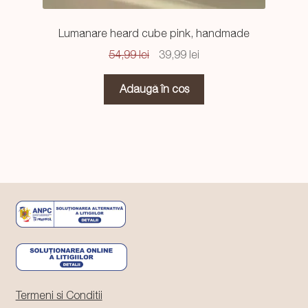
Lumanare heard cube pink, handmade
Prețul
Prețul
54,99
lei
39,99
lei
inițial
curent
a
este:
Adaugă în coș
fost:
39,99 lei.
54,99 lei.
Termeni si Conditii