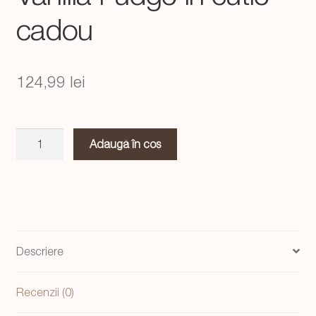
cadou
124,99
lei
Cantitate
Adaugă în coș
Set
3
lumanari
Hugging
Couple,
Red
Descriere
Heart
si
Recenzii (0)
Red
Flower