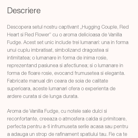
cu
Descriere
aroma
Vanilla
Descopera setul nostru captivant „Hugging Couple, Red
Fudge
Heart si Red Flower” cu o aroma delicioasa de Vanilla
in
Fudge. Acest set unic include trei lumanari: una in forma
cutie
unui cuplu imbratisat, simbolizand dragostea si
cadou
intimitatea; o lumanare in forma de inima rosie,
reprezentand pasiunea si afectiunea; si o lumanare in
forma de floare rosie, evocand frumusetea si eleganta.
Fabricate manual din ceara de soia de calitate
superioara, aceste lumanari ofera o experienta de
ardere curata si de lunga durata.
Aroma de Vanilla Fudge, cu notele sale dulci si
reconfortante, creeaza o atmosfera calda si primitoare,
perfecta pentru a-ti infrumuseta serile acasa sau pentru
a adauga un strop de rafinament spatiului tau. Fie ca te