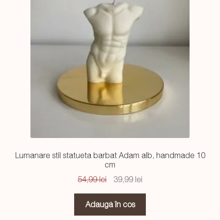
Lumanare stil statueta barbat Adam alb, handmade 10
cm
Prețul
Prețul
54,99
lei
39,99
lei
inițial
curent
a
este:
Adaugă în coș
fost:
39,99 lei.