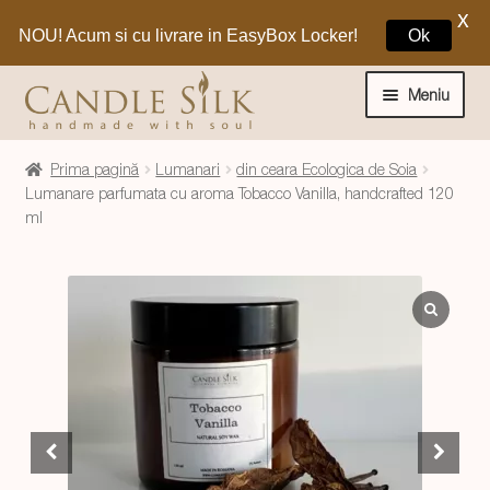
X
NOU! Acum si cu livrare in EasyBox Locker!
Ok
Sari
Sari
la
la
Meniu
navigare
conținut
Home
Prima pagină
Lumanari
din ceara Ecologica de Soia
Lumanare parfumata cu aroma Tobacco Vanilla, handcrafted 120
ml
Craciun 🎁
Extinde
Lumanari si decoratiuni
meniul
copil
Extinde
Despre CandleSilk
meniul
copil
Cosul Meu