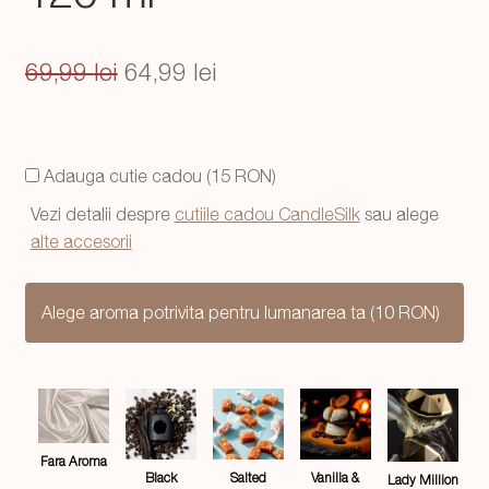
Prețul
Prețul
69,99
lei
64,99
lei
inițial
curent
a
este:
Adauga cutie cadou (15 RON)
fost:
64,99 lei.
Vezi detalii despre
cutiile cadou CandleSilk
sau alege
69,99 lei.
alte accesorii
Alege aroma potrivita pentru lumanarea ta (10 RON)
Fara Aroma
Salted
Black
Vanilla &
Lady Million