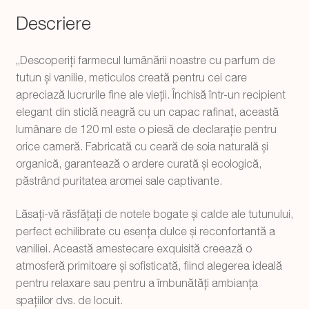
Descriere
„Descoperiți farmecul lumânării noastre cu parfum de
tutun și vanilie, meticulos creată pentru cei care
apreciază lucrurile fine ale vieții. Închisă într-un recipient
elegant din sticlă neagră cu un capac rafinat, această
lumânare de 120 ml este o piesă de declarație pentru
orice cameră. Fabricată cu ceară de soia naturală și
organică, garantează o ardere curată și ecologică,
păstrând puritatea aromei sale captivante.
Lăsați-vă răsfățați de notele bogate și calde ale tutunului,
perfect echilibrate cu esența dulce și reconfortantă a
vaniliei. Această amestecare exquisită creează o
atmosferă primitoare și sofisticată, fiind alegerea ideală
pentru relaxare sau pentru a îmbunătăți ambianța
spațiilor dvs. de locuit.