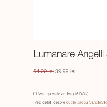
Lumanare Angelli
Prețul
Prețul
54,99
lei
39,99
lei
inițial
curent
a
este:
Adauga cutie cadou (15 RON)
fost:
39,99 lei.
Vezi detalii despre
cutiile cadou CandleSilk
54,99 lei.