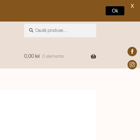
X
Ok
Caută
Caută
după:
0,00
lei
0 elemente