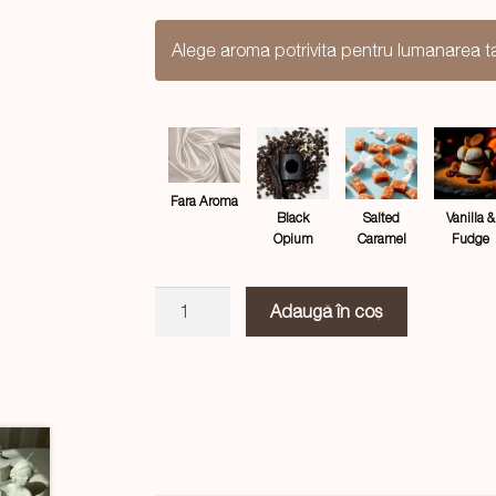
Alege aroma potrivita pentru lumanarea t
Fara Aroma
Salted
Black
Vanilla &
Caramel
Opium
Fudge
Cantitate
Adaugă în coș
Lumanare
Angelli
alb,
handmade