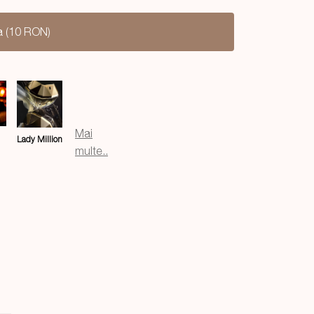
a (10 RON)
Mai
Lady Million
multe..