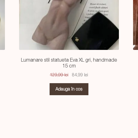
Lumanare stil statueta Eva XL gri, handmade
15 cm
Prețul
Prețul
129,99
lei
84,99
lei
inițial
curent
a
este:
Adaugă în coș
fost:
84,99 lei.
129,99 lei.