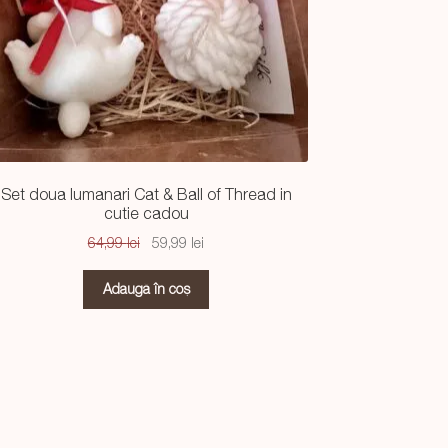
Set doua lumanari Cat & Ball of Thread in
cutie cadou
Prețul
Prețul
64,99
lei
59,99
lei
inițial
curent
a
este:
Adaugă în coș
fost:
59,99 lei.
64,99 lei.