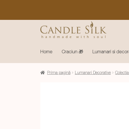
Sari
Sari
la
la
navigare
conținut
Home
Craciun 🎁
Lumanari si decor
Prima pagină
Lumanari Decorative
Colectia