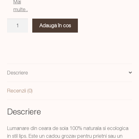
Mai
multe..
Cantitate
Adaugă în coș
Lumanare
Lips
Maxi
red,
handmade
Descriere
Recenzii (0)
Descriere
Lumanare din ceara de soia 100% naturala si ecologica
in stil lips. Este un cadou grozav pentru prietni sau un