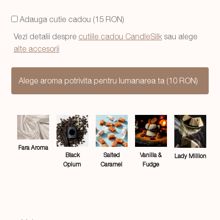
a
este:
Adauga cutie cadou (15 RON)
fost:
59,99 lei.
Vezi detalii despre
cutiile cadou CandleSilk
sau alege
74,99 lei.
alte accesorii
Alege aroma potrivita pentru lumanarea ta (10 RON)
Fara Aroma
Salted
Black
Vanilla &
Lady Million
Caramel
Opium
Fudge