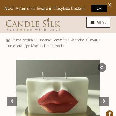
X
NOU! Acum si cu livrare in EasyBox Locker!
Ok
Sari
Sari
la
la
Meniu
navigare
conținut
Home
Prima pagină
Lumanari Tematice
Valentine's Day❤️
Lumanare Lips Maxi red, handmade
Craciun 🎁
Extinde
Lumanari si decoratiuni
meniul
copil
Extinde
Despre CandleSilk
meniul
copil
Cosul Meu