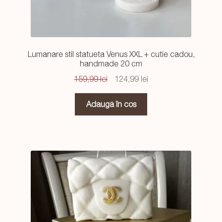
Lumanare stil statueta Venus XXL + cutie cadou,
handmade 20 cm
Prețul
Prețul
159,99
lei
124,99
lei
inițial
curent
a
este:
Adaugă în coș
fost:
124,99 lei.
159,99 lei.