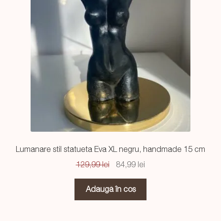
Lumanare stil statueta Eva XL negru, handmade 15 cm
Prețul
Prețul
129,99
lei
84,99
lei
inițial
curent
a
este:
Adaugă în coș
fost:
84,99 lei.
129,99 lei.