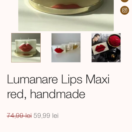
Lumanare Lips Maxi
red, handmade
Prețul
Prețul
74,99
lei
59,99
lei
inițial
curent