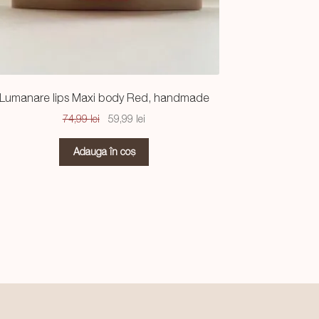
Lumanare lips Maxi body Red, handmade
Prețul
Prețul
74,99
lei
59,99
lei
inițial
curent
a
este:
Adaugă în coș
fost:
59,99 lei.
74,99 lei.