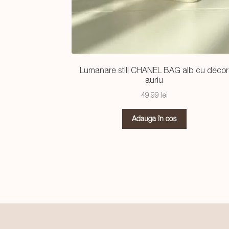
Lumanare still CHANEL BAG alb cu decor
auriu
49,99
lei
Adaugă în coș