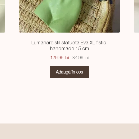
Lumanare stil statueta Eva XL fistic,
handmade 15 cm
Prețul
Prețul
129,99
lei
84,99
lei
inițial
curent
a
este:
Adaugă în coș
fost:
84,99 lei.
129,99 lei.