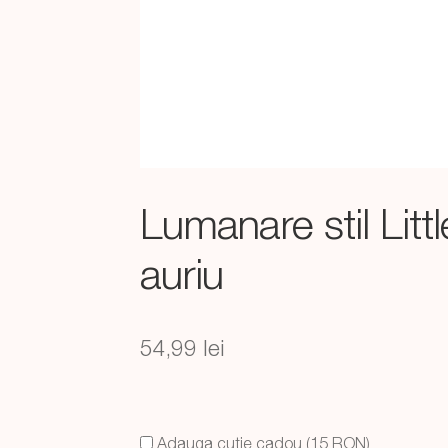
Lumanare stil Lit
auriu
54,99
lei
Adauga cutie cadou (15 RON)