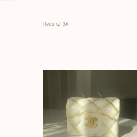
decor
auriu
Recenzii (0)