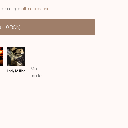
sau alege
alte accesorii
a (10 RON)
Mai
Lady Million
multe..