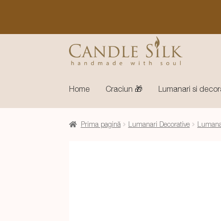
Sari
Sari
la
la
navigare
conținut
Home
Craciun 🎁
Lumanari si decor
Prima pagină
Lumanari Decorative
Lumanar