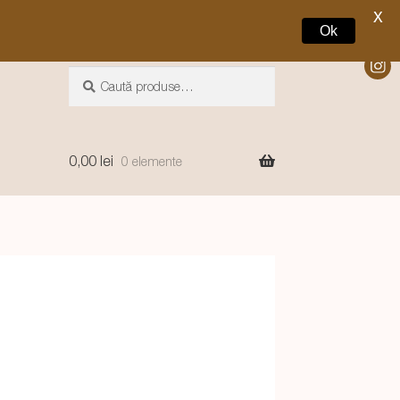
X
Ok
Caută
Caută
după:
0,00
lei
0 elemente