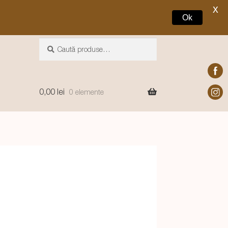
X
Ok
Caută
Caută
după:
0,00
lei
0 elemente