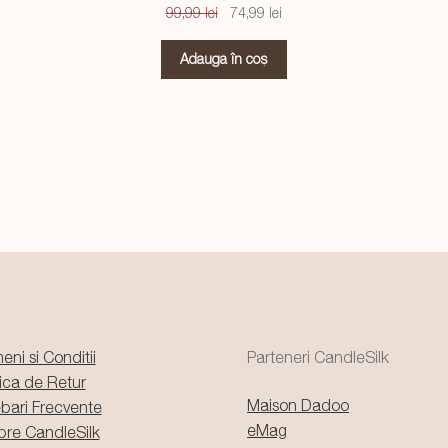
Prețul
Prețul
99,99
lei
74,99
lei
inițial
curent
a
este:
Adaugă în coș
fost:
74,99 lei.
99,99 lei.
eni si Conditii
Parteneri CandleSilk
tica de Retur
Maison Dadoo
ebari Frecvente
eMag
pre CandleSilk