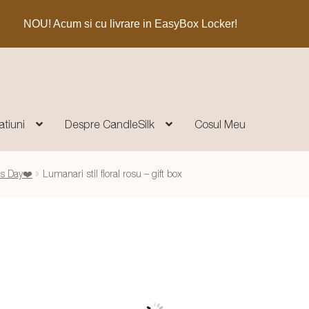
NOU! Acum si cu livrare in EasyBox Locker!
atiuni
Despre CandleSilk
Cosul Meu
's Day❤️
Lumanari stil floral rosu – gift box