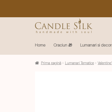
Sari
Sari
la
la
navigare
conținut
Home
Craciun 🎁
Lumanari si decor
Prima pagină
Lumanari Tematice
Valentine