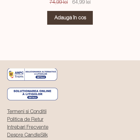
Prețul
Prețul
74,99
lei
64,99
lei
inițial
curent
a
este:
Adaugă în coș
fost:
64,99 lei.
74,99 lei.
Termeni si Conditii
Politica de Retur
Intrebari Frecvente
Despre CandleSilk