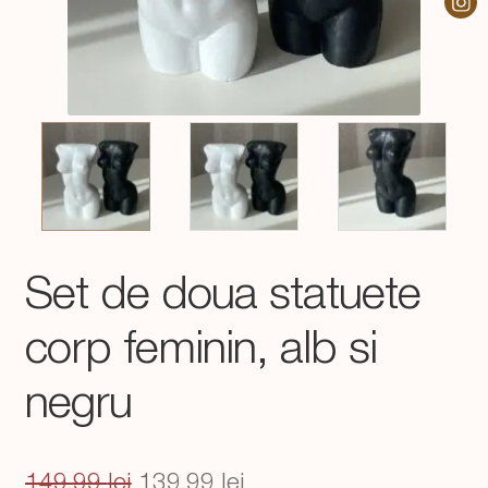
Set de doua statuete
corp feminin, alb si
negru
Prețul
Prețul
149,99
lei
139,99
lei