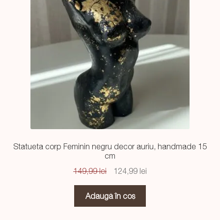
Statueta corp Feminin negru decor auriu, handmade 15
cm
Prețul
Prețul
149,99
lei
124,99
lei
inițial
curent
a
este:
Adaugă în coș
fost:
124,99 lei.
149,99 lei.