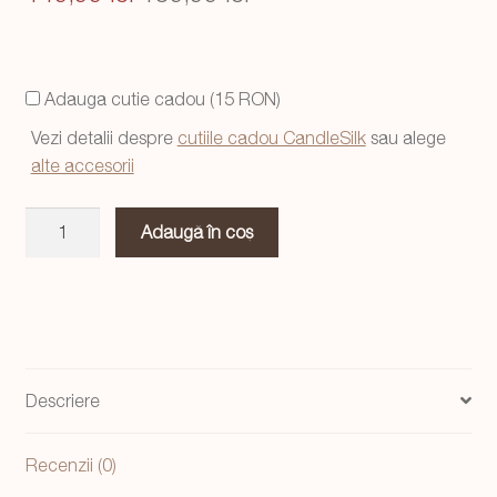
inițial
curent
a
este:
Adauga cutie cadou (15 RON)
fost:
139,99 lei.
Vezi detalii despre
cutiile cadou CandleSilk
sau alege
149,99 lei.
alte accesorii
Cantitate
Adaugă în coș
Set
de
doua
statuete
corp
feminin,
Descriere
alb
si
Recenzii (0)
negru