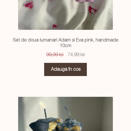
Set de doua lumanari Adam si Eva pink, handmade
10cm
Prețul
Prețul
99,99
lei
74,99
lei
inițial
curent
a
este:
Adaugă în coș
fost:
74,99 lei.
99,99 lei.