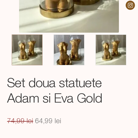
Set doua statuete
Adam si Eva Gold
Prețul
Prețul
74,99
lei
64,99
lei
inițial
curent