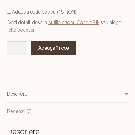
a
este:
Adauga cutie cadou (15 RON)
fost:
64,99 lei.
Vezi detalii despre
cutiile cadou CandleSilk
sau alege
74,99 lei.
alte accesorii
Cantitate
Adaugă în coș
Set
doua
statuete
Adam
si
Eva
Descriere
Gold
Recenzii (0)
Descriere