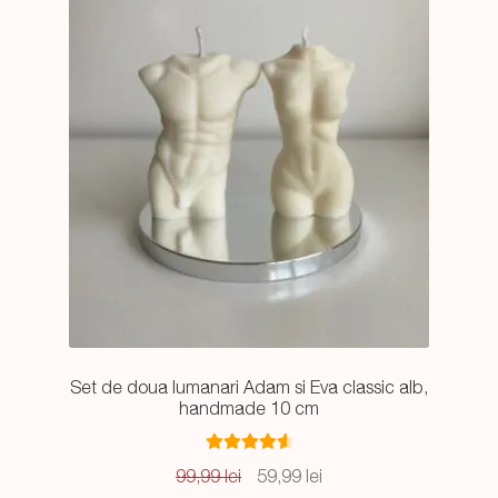
Set de doua lumanari Adam si Eva classic alb,
handmade 10 cm
Evaluat la
Prețul
Prețul
99,99
lei
59,99
lei
4.67
din 5