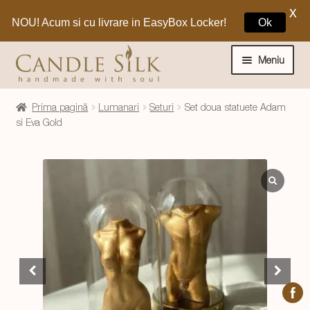
X
NOU! Acum si cu livrare in EasyBox Locker!
Ok
Sari
Sari
la
la
Meniu
navigare
conținut
Home
Prima pagină
Lumanari
Seturi
Set doua statuete Adam
si Eva Gold
Craciun 🎁
Extinde
Lumanari si decoratiuni
meniul
copil
Extinde
Despre CandleSilk
meniul
copil
Cosul Meu