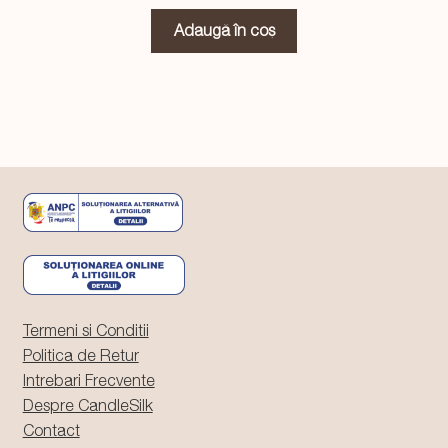
inițial
curent
a
este:
Adaugă în coș
fost:
59,99 lei.
99,99 lei.
Termeni si Conditii
Politica de Retur
Intrebari Frecvente
Despre CandleSilk
Contact