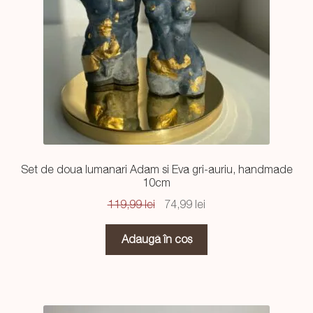
Set de doua lumanari Adam si Eva gri-auriu, handmade
10cm
Prețul
Prețul
119,99
lei
74,99
lei
inițial
curent
a
este:
Adaugă în coș
fost:
74,99 lei.
119,99 lei.