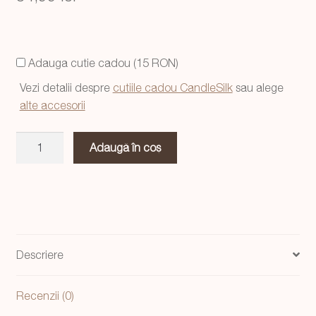
Adauga cutie cadou (15 RON)
Vezi detalii despre
cutiile cadou CandleSilk
sau alege
alte accesorii
Cantitate
Adaugă în coș
Decoratiuni
magice
de
Craciun
Caluti-
balansoar,
Descriere
set
3
Recenzii (0)
bucati