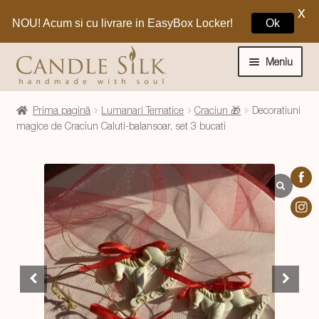
X
NOU! Acum si cu livrare in EasyBox Locker!
Ok
Sari
Sari
la
la
Meniu
navigare
conținut
Home
Prima pagină
Lumanari Tematice
Craciun 🎁
Decoratiuni
magice de Craciun Caluti-balansoar, set 3 bucati
Craciun 🎁
Extinde
Lumanari si decoratiuni
meniul
copil
Extinde
Despre CandleSilk
meniul
copil
Cosul Meu