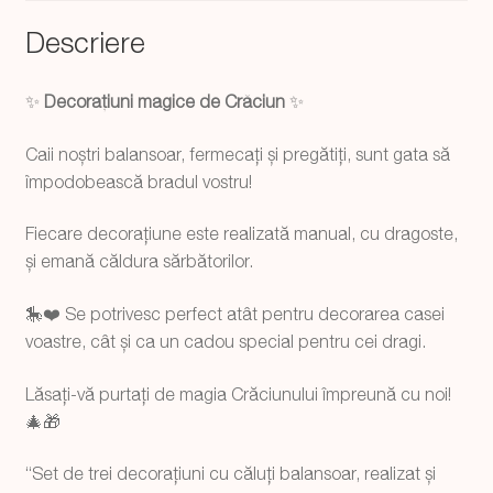
Descriere
✨
Decorațiuni magice de Crăciun
✨
Caii noștri balansoar, fermecați și pregătiți, sunt gata să
împodobească bradul vostru!
Fiecare decorațiune este realizată manual, cu dragoste,
și emană căldura sărbătorilor.
🎠
❤️
Se potrivesc perfect atât pentru decorarea casei
voastre, cât și ca un cadou special pentru cei dragi.
Lăsați-vă purtați de magia Crăciunului împreună cu noi!
🎄
🎁
“Set de trei decorațiuni cu căluți balansoar, realizat și