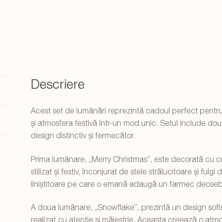
Descriere
Acest set de lumânări reprezintă cadoul perfect pentr
și atmosfera festivă într-un mod unic. Setul include dou
design distinctiv și fermecător.
Prima lumânare, „Merry Christmas”, este decorată cu cuv
stilizat și festiv, înconjurat de stele strălucitoare și ful
liniștitoare pe care o emană adaugă un farmec deoseb
A doua lumânare, „Snowflake”, prezintă un design sofisti
realizat cu atenție și măiestrie. Aceasta creează o atmos