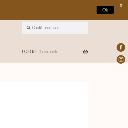
X
Ok
Caută
Caută
după:
0,00
lei
0 elemente