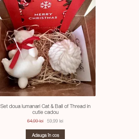
Set doua lumanari Cat & Ball of Thread in
cutie cadou
Prețul
Prețul
64,99
lei
59,99
lei
inițial
curent
a
este:
Adaugă în coș