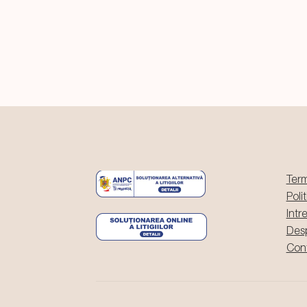
69,99 lei.
Term
Poli
Intr
Des
Con