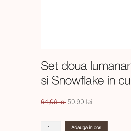
Set doua lumanar
si Snowflake in c
Prețul
Prețul
64,99
lei
59,99
lei
inițial
curent
a
este:
Cantitate
Adaugă în coș