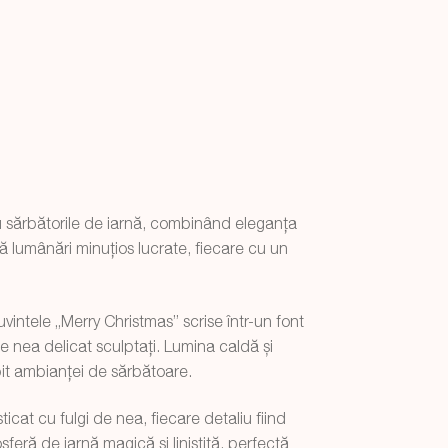
u sărbătorile de iarnă, combinând eleganța
ă lumânări minuțios lucrate, fiecare cu un
intele „Merry Christmas” scrise într-un font
gi de nea delicat sculptați. Lumina caldă și
it ambianței de sărbătoare.
cat cu fulgi de nea, fiecare detaliu fiind
feră de iarnă magică și liniștită, perfectă