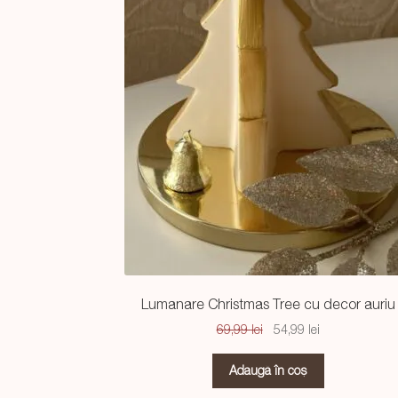
Lumanare Christmas Tree cu decor auriu
Prețul
Prețul
69,99
lei
54,99
lei
inițial
curent
a
este:
Adaugă în coș
fost:
54,99 lei.