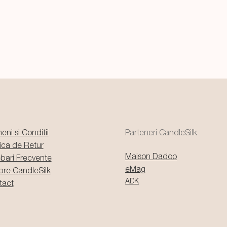
eni si Conditii
Parteneri CandleSilk
tica de Retur
Maison Dadoo
ebari Frecvente
eMag
pre CandleSilk
ADK
tact