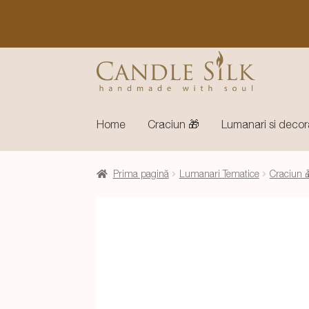
Sari
Sari
la
la
navigare
conținut
Home
Craciun 🎁
Lumanari si decor
Prima pagină
Lumanari Tematice
Craciun 