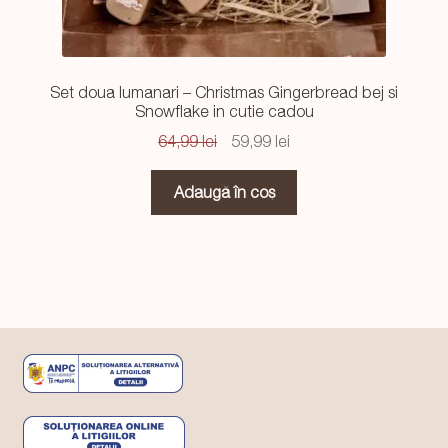
Set doua lumanari – Christmas Gingerbread bej si
Snowflake in cutie cadou
Prețul
Prețul
64,99
lei
59,99
lei
inițial
curent
a
este:
Adaugă în coș
fost:
59,99 lei.
64,99 lei.