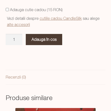
Adauga cutie cadou (15 RON)
Vezi detalii despre
cutiile cadou CandleSilk
sau alege
alte accesorii
Cantitate
Adaugă în coș
Lumanare
Christmas
Tree
mini
Recenzii (0)
Produse similare