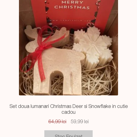
Set doua lumanari Christmas Deer si Snowflake in cutie
cadou
Prețul
Prețul
64,99
lei
59,99
lei
inițial
curent
a
este: