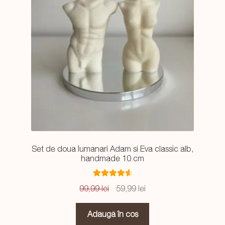
Set de doua lumanari Adam si Eva classic alb,
handmade 10 cm
Evaluat la
Prețul
Prețul
99,99
lei
59,99
lei
4.67
din 5
inițial
curent
a
este:
Adaugă în coș