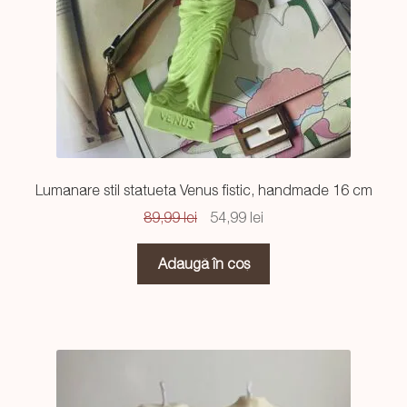
Lumanare stil statueta Venus fistic, handmade 16 cm
Prețul
Prețul
89,99
lei
54,99
lei
inițial
curent
a
este:
Adaugă în coș
fost:
54,99 lei.
89,99 lei.