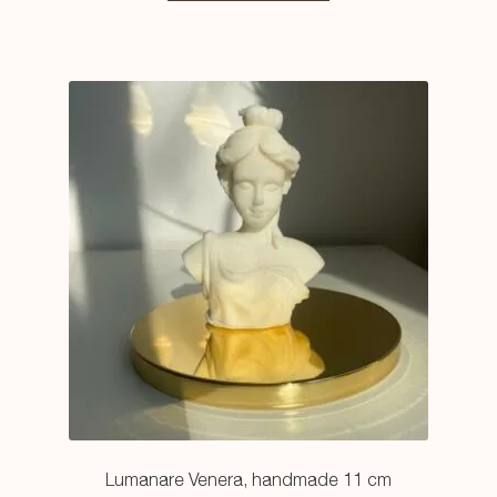
fost:
59,99 lei.
99,99 lei.
Lumanare Venera, handmade 11 cm