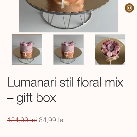
Lumanari stil floral mix
– gift box
Prețul
Prețul
124,99
lei
84,99
lei
inițial
curent