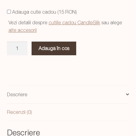
a
este:
Adauga cutie cadou (15 RON)
fost:
84,99 lei.
Vezi detalii despre
cutiile cadou CandleSilk
sau alege
124,99 lei.
alte accesorii
Cantitate
Adaugă în coș
Lumanari
stil
floral
mix
-
gift
Descriere
box
Recenzii (0)
Descriere