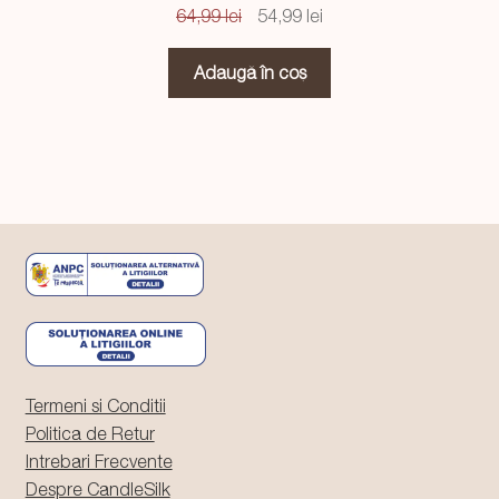
Prețul
Prețul
64,99
lei
54,99
lei
inițial
curent
a
este:
Adaugă în coș
fost:
54,99 lei.
64,99 lei.
Termeni si Conditii
Politica de Retur
Intrebari Frecvente
Despre CandleSilk