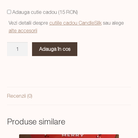
a
este:
Adauga cutie cadou (15 RON)
fost:
54,99 lei.
Vezi detalii despre
cutiile cadou CandleSilk
sau alege
69,99 lei.
alte accesorii
Cantitate
Adaugă în coș
Lumanare
Christmas
Tree
cu
decor
auriu
Recenzii (0)
Produse similare