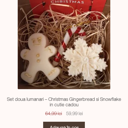
Set doua lumanari – Christmas Gingerbread si Snowflake
in cutie cadou
Prețul
Prețul
64,99
lei
59,99
lei
inițial
curent
a
este:
Adaugă în coș