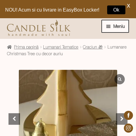
X
NOU! Acum si cu livrare in EasyBox Locker!
Ok
Sari
Sari
la
la
Meniu
navigare
conținut
Home
Prima pagină
Lumanari Tematice
Craciun 🎁
Lumanare
Christmas Tree cu decor auriu
Craciun 🎁
Extinde
Lumanari si decoratiuni
meniul
copil
Extinde
Despre CandleSilk
meniul
copil
Cosul Meu