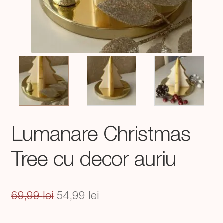
Lumanare Christmas
Tree cu decor auriu
Prețul
Prețul
69,99
lei
54,99
lei
inițial
curent