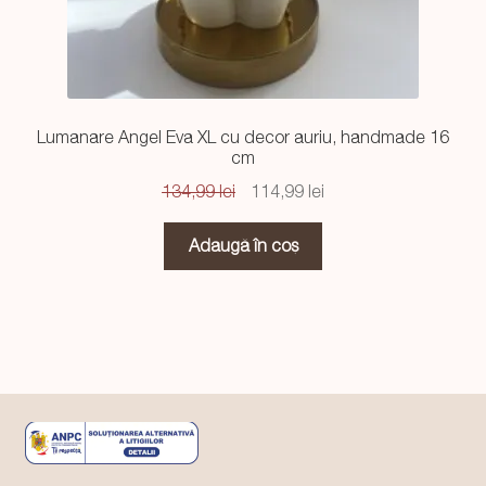
Lumanare Angel Eva XL cu decor auriu, handmade 16
cm
Prețul
Prețul
134,99
lei
114,99
lei
inițial
curent
a
este:
Adaugă în coș
fost:
114,99 lei.
134,99 lei.