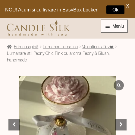
X
NOU! Acum si cu livrare in EasyBox Locker!
Ok
Sari
Sari
la
la
Meniu
navigare
conținut
Home
Prima pagină
Lumanari Tematice
Valentine's Day❤️
Lumanare stil Peony Chic Pink cu aroma Peony & Blush,
handmade
Craciun 🎁
Extinde
Lumanari si decoratiuni
meniul
copil
Extinde
Despre CandleSilk
meniul
copil
Cosul Meu