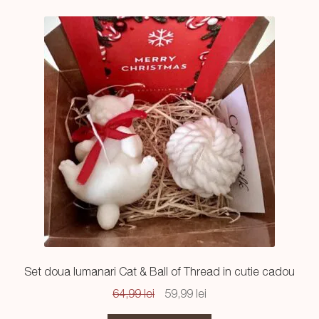
Set doua lumanari Cat & Ball of Thread in cutie cadou
Prețul
Prețul
64,99
lei
59,99
lei
inițial
curent