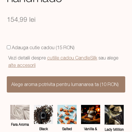
154,99
lei
Adauga cutie cadou (15 RON)
Vezi detalii despre
cutiile cadou CandleSilk
sau alege
alte accesorii
Alege aroma potrivita pentru lumanarea ta (10 RON)
Fara Aroma
Salted
Black
Vanilla &
Lady Million