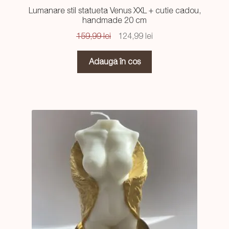
Lumanare stil statueta Venus XXL + cutie cadou,
handmade 20 cm
Prețul
Prețul
159,99
lei
124,99
lei
inițial
curent
a
este:
Adaugă în coș
fost:
124,99 lei.
159,99 lei.