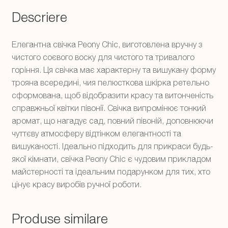
handmade
Descriere
Елегантна свічка Peony Chic, виготовлена ​​вручну з
чистого соєвого воску для чистого та тривалого
горіння. Ця свічка має характерну та вишукану форму
трояна всередині, чия пелюсткова шкірка ретельно
сформована, щоб відобразити красу та витонченість
справжньої квітки півонії. Свічка випромінює тонкий
аромат, що нагадує сад, повний півоній, доповнюючи
чуттєву атмосферу відтінком елегантності та
вишуканості. Ідеально підходить для прикраси будь-
якої кімнати, свічка Peony Chic є чудовим прикладом
майстерності та ідеальним подарунком для тих, хто
цінує красу виробів ручної роботи.
Produse similare