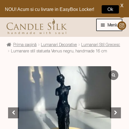
X
NOU! Acum si cu livrare in EasyBox Locker!
Ok
Sari
Sari
la
la
Meniu
navigare
conținut
Home
Prima pagină
Lumanari Decorative
Lumanari Stil Grecesc
Lumanare stil statueta Venus negru, handmade 16 cm
Craciun 🎁
Extinde
Lumanari si decoratiuni
meniul
copil
Extinde
Despre CandleSilk
meniul
copil
Cosul Meu