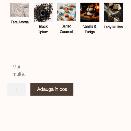
Fara Aroma
Salted
Black
Vanilla &
Lady Million
Caramel
Opium
Fudge
Mai
multe..
Cantitate
Adaugă în coș
Lumanare
stil
statueta
Venus
negru,
handmade