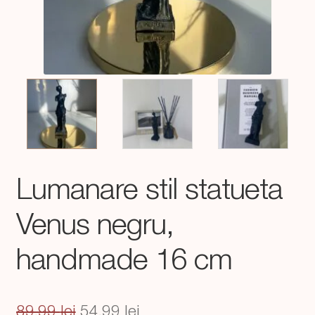
Lumanare stil statueta
Venus negru,
handmade 16 cm
Prețul
Prețul
89,99
lei
54,99
lei