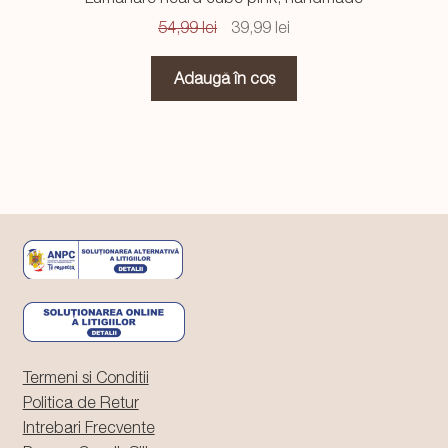
Prețul
Prețul
54,99
lei
39,99
lei
inițial
curent
a
este:
Adaugă în coș
fost:
39,99 lei.
54,99 lei.
Termeni si Conditii
Politica de Retur
Intrebari Frecvente