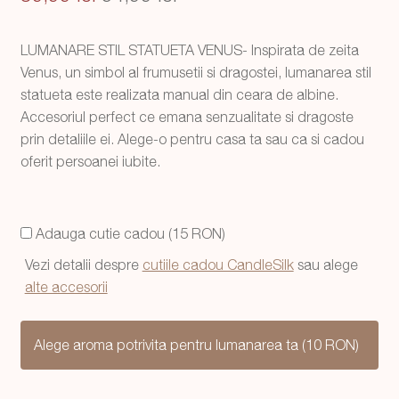
inițial
curent
LUMANARE STIL STATUETA VENUS- Inspirata de zeita
a
este:
Venus, un simbol al frumusetii si dragostei, lumanarea stil
fost:
54,99 lei.
statueta este realizata manual din ceara de albine.
Accesoriul perfect ce emana senzualitate si dragoste
89,99 lei.
prin detaliile ei. Alege-o pentru casa ta sau ca si cadou
oferit persoanei iubite.
Adauga cutie cadou (15 RON)
Vezi detalii despre
cutiile cadou CandleSilk
sau alege
alte accesorii
Alege aroma potrivita pentru lumanarea ta (10 RON)