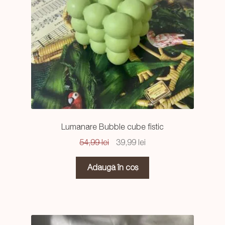
Lumanare Bubble cube fistic
Prețul
Prețul
54,99
lei
39,99
lei
inițial
curent
a
este:
Adaugă în coș
fost:
39,99 lei.
54,99 lei.