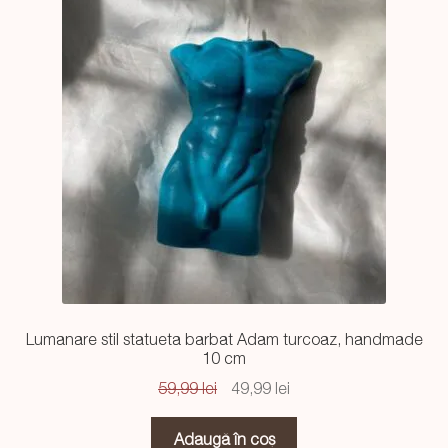
Lumanare stil statueta barbat Adam turcoaz, handmade
10 cm
Prețul
Prețul
59,99
lei
49,99
lei
inițial
curent
a
este:
Adaugă în coș