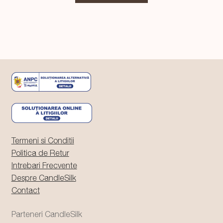
fost:
49,99 lei.
59,99 lei.
Termeni si Conditii
Politica de Retur
Intrebari Frecvente
Despre CandleSilk
Contact
Parteneri CandleSilk