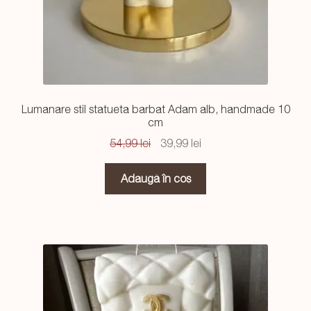
Lumanare stil statueta barbat Adam alb, handmade 10
cm
Prețul
Prețul
54,99
lei
39,99
lei
inițial
curent
a
este:
Adaugă în coș
fost:
39,99 lei.
54,99 lei.