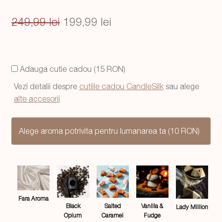
Prețul
Prețul
249,99
lei
199,99
lei
inițial
curent
a
este:
Adauga cutie cadou (15 RON)
fost:
199,99 lei.
Vezi detalii despre
cutiile cadou CandleSilk
sau alege
249,99 lei.
alte accesorii
Alege aroma potrivita pentru lumanarea ta (10 RON)
Fara Aroma
Salted
Black
Vanilla &
Lady Million
Caramel
Opium
Fudge