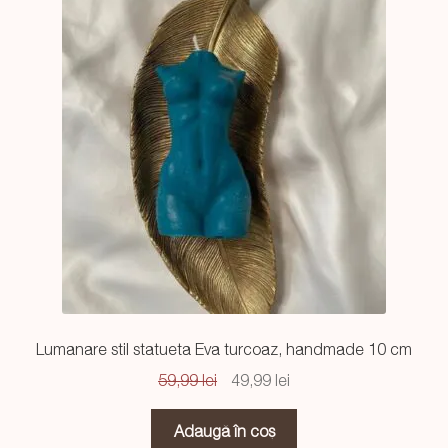
Lumanare stil statueta Eva turcoaz, handmade 10 cm
Prețul
Prețul
59,99
lei
49,99
lei
inițial
curent
a
este:
Adaugă în coș