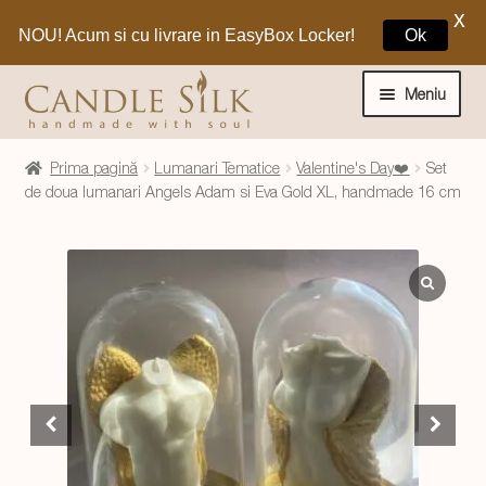
X
NOU! Acum si cu livrare in EasyBox Locker!
Ok
Sari
Sari
la
la
Meniu
navigare
conținut
Home
Prima pagină
Lumanari Tematice
Valentine's Day❤️
Set
de doua lumanari Angels Adam si Eva Gold XL, handmade 16 cm
Craciun 🎁
Extinde
Lumanari si decoratiuni
meniul
copil
Extinde
Despre CandleSilk
meniul
copil
Cosul Meu