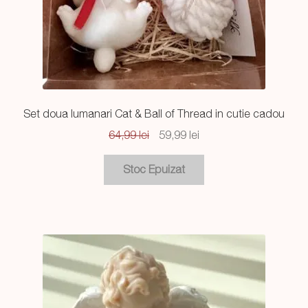
Set doua lumanari Cat & Ball of Thread in cutie cadou
Prețul
Prețul
64,99
lei
59,99
lei
inițial
curent
a
este:
fost:
59,99 lei.
64,99 lei.