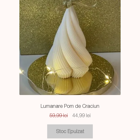
Lumanare Pom de Craciun
Prețul
Prețul
59,99
lei
44,99
lei
inițial
curent
a
este:
fost:
44,99 lei.